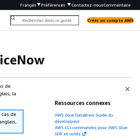
Français
Préférences
Contactez-nous
Commentaire
Créer un compte AWS
viceNow
as de
lais, la
Ressources connexes
 cas de
AWS Glue DataBrew Guide du
anglais,
développeur
AWS CLI commandes pour AWS Glue
SDK et outils