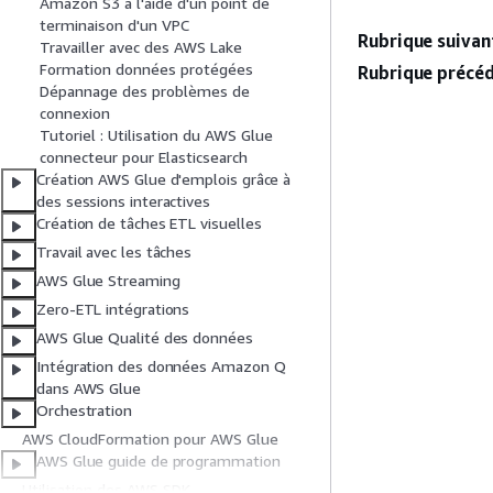
Amazon S3 à l'aide d'un point de
terminaison d'un VPC
Rubrique suivant
Travailler avec des AWS Lake
Formation données protégées
Rubrique précéd
Dépannage des problèmes de
connexion
Tutoriel : Utilisation du AWS Glue
connecteur pour Elasticsearch
Création AWS Glue d'emplois grâce à
des sessions interactives
Création de tâches ETL visuelles
Travail avec les tâches
AWS Glue Streaming
Zero-ETL intégrations
AWS Glue Qualité des données
Intégration des données Amazon Q
dans AWS Glue
Orchestration
AWS CloudFormation pour AWS Glue
AWS Glue guide de programmation
Utilisation des AWS SDK