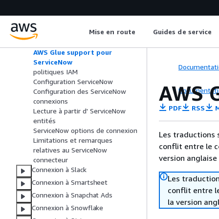
Connexion à SAP HANA
Connexion à SAP OData
Connexion à SendGrid
Mise en route
Guides de service
Connexion à ServiceNow
AWS Glue support pour
ServiceNow
Documentati
politiques IAM
Configuration ServiceNow
AWS G
Documentati
Configuration des ServiceNow
connexions
PDF
RSS
M
Lecture à partir d' ServiceNow
entités
ServiceNow options de connexion
Les traductions 
Limitations et remarques
conflit entre le 
relatives au ServiceNow
version anglaise
connecteur
Connexion à Slack
Les traduction
Connexion à Smartsheet
conflit entre 
Connexion à Snapchat Ads
la version ang
Connexion à Snowflake