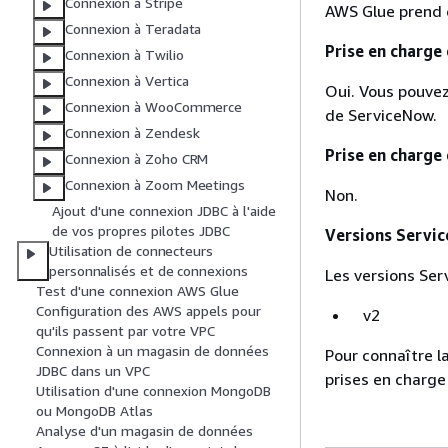
Connexion à Stripe
AWS Glue prend 
Connexion à Teradata
Prise en charge 
Connexion à Twilio
Connexion à Vertica
Oui. Vous pouvez
Connexion à WooCommerce
de ServiceNow.
Connexion à Zendesk
Prise en charge 
Connexion à Zoho CRM
Connexion à Zoom Meetings
Non.
Ajout d'une connexion JDBC à l'aide
de vos propres pilotes JDBC
Versions Servic
Utilisation de connecteurs
personnalisés et de connexions
Les versions Ser
Test d'une connexion AWS Glue
Configuration des AWS appels pour
v2
qu'ils passent par votre VPC
Connexion à un magasin de données
Pour connaître la
JDBC dans un VPC
prises en charge
Utilisation d'une connexion MongoDB
ou MongoDB Atlas
Analyse d'un magasin de données