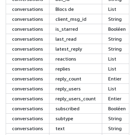
conversations
Blocs de
List
conversations
client_msg_id
String
conversations
is_starred
Booléen
conversations
last_read
String
conversations
latest_reply
String
conversations
reactions
List
conversations
replies
List
conversations
reply_count
Entier
conversations
reply_users
List
conversations
reply_users_count
Entier
conversations
subscribed
Booléen
conversations
subtype
String
conversations
text
String