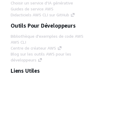
Choisir un service d'IA générative
Guides de service AWS
Didacticiels AWS CLI sur GitHub
Outils Pour Développeurs
Bibliothèque d'exemples de code AWS
AWS CLI
Centre de créateur AWS
Blog sur les outils AWS pour les
développeurs
Liens Utiles
Téléchargez les documents du serveur MCP
AWS
Connectez-vous à la console AWS
AWS re:Post
Confidentialité
Conditions d'utilisation du
site
Préférences de cookies
© 2026,
Amazon Web Services, Inc. ou ses affiliés. Tous