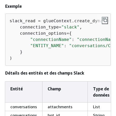
Exemple
slack_read = glueContext.create_dynamic_f
    connection_type=
"slack"
,

    connection_options=
{
"connectionName"
: 
"connectionName
"ENTITY_NAME"
: 
"conversations/C05
    }

)
Détails des entités et des champs Slack
Entité
Champ
Type de
données
conversations
attachments
List
conversations
bot_id
String