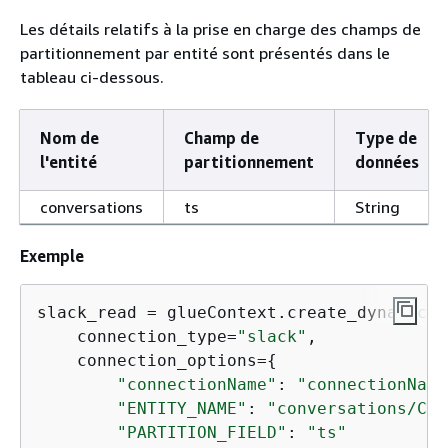
Les détails relatifs à la prise en charge des champs de
partitionnement par entité sont présentés dans le
tableau ci-dessous.
Nom de
Champ de
Type de
l'entité
partitionnement
données
conversations
ts
String
Exemple
slack_read = glueContext.create_dynamic_f
    connection_type=
"slack"
,

    connection_options=
{
"connectionName"
: 
"connectionName
"ENTITY_NAME"
: 
"conversations/C05
"PARTITION_FIELD"
: 
"ts"