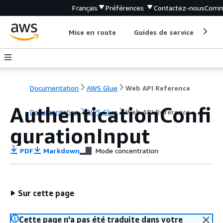
Français
Préférences
Contactez-nous
Comm
Mise en route
Guides de service
Out
Documentation
AWS Glue
Web API Reference
AuthenticationConfi
Documentation
AWS Glue
Web API Reference
gurationInput
PDF
Markdown
Mode concentration
Sur cette page
Cette page n'a pas été traduite dans votre