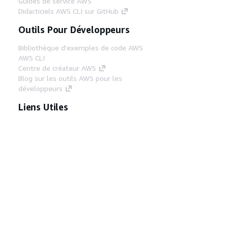
Guides de service AWS
Didacticiels AWS CLI sur GitHub
Outils Pour Développeurs
Bibliothèque d'exemples de code AWS
AWS CLI
Centre de créateur AWS
Blog sur les outils AWS pour les
développeurs
Liens Utiles
Téléchargez les documents du serveur MCP
AWS
Connectez-vous à la console AWS
AWS re:Post
Confidentialité
Conditions d'utilisation du
site
Préférences de cookies
© 2026,
Amazon Web Services, Inc. ou ses affiliés. Tous
droits réservés.