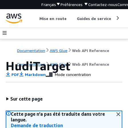
Français
Préférences
Contactez-nous
Comm
Mise en route
Guides de service
Out
Documentation
AWS Glue
Web API Reference
HudiTarget
Documentation
AWS Glue
Web API Reference
PDF
Markdown
Mode concentration
Sur cette page
Cette page n'a pas été traduite dans votre
langue.
Demande de traduction