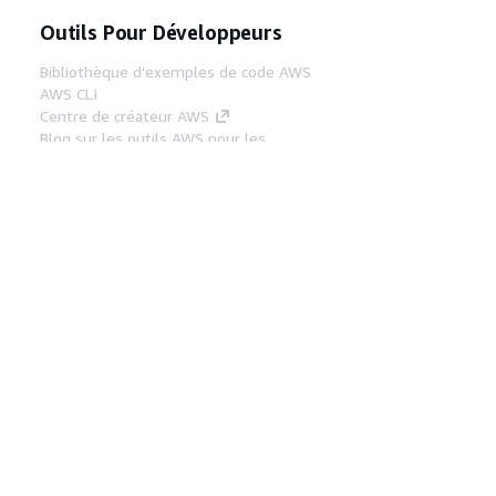
Outils Pour Développeurs
Bibliothèque d'exemples de code AWS
AWS CLI
Centre de créateur AWS
Blog sur les outils AWS pour les
développeurs
Liens Utiles
Téléchargez les documents du serveur MCP
AWS
Connectez-vous à la console AWS
AWS re:Post
Confidentialité
Conditions d'utilisation du
site
Préférences de cookies
© 2026,
Amazon Web Services, Inc. ou ses affiliés. Tous
droits réservés.
Français