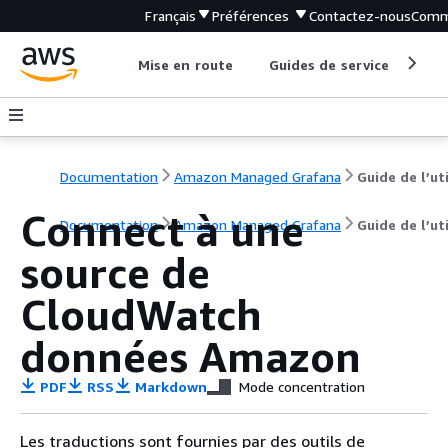
Français
Préférences
Contactez-nous
Comm
Mise en route
Guides de service
Out
Documentation
Amazon Managed Grafana
Connect à une
Documentation
Amazon Managed Grafana
Guide de l’ut
source de
CloudWatch
données Amazon
PDF
RSS
Markdown
Mode concentration
Les traductions sont fournies par des outils de