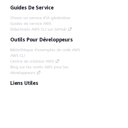
Guides De Service
Choisir un service d'IA générative
Guides de service AWS
Didacticiels AWS CLI sur GitHub
Outils Pour Développeurs
Bibliothèque d'exemples de code AWS
AWS CLI
Centre de créateur AWS
Blog sur les outils AWS pour les
développeurs
Liens Utiles
Téléchargez les documents du serveur MCP
AWS
Connectez-vous à la console AWS
AWS re:Post
Confidentialité
Conditions d'utilisation du