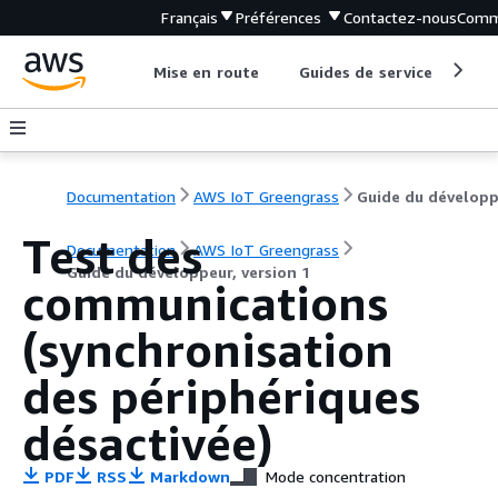
Français
Préférences
Contactez-nous
Comm
Mise en route
Guides de service
Out
Documentation
AWS IoT Greengrass
Test des
Documentation
AWS IoT Greengrass
Guide du développeur, version 1
communications
(synchronisation
des périphériques
désactivée)
PDF
RSS
Markdown
Mode concentration