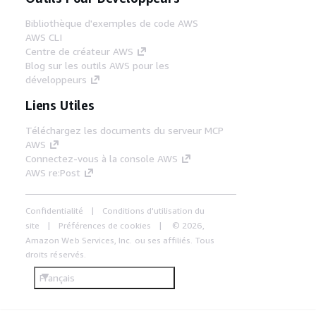
Bibliothèque d'exemples de code AWS
AWS CLI
Centre de créateur AWS
Blog sur les outils AWS pour les
développeurs
Liens Utiles
Téléchargez les documents du serveur MCP
AWS
Connectez-vous à la console AWS
AWS re:Post
Confidentialité
Conditions d'utilisation du
site
Préférences de cookies
© 2026,
Amazon Web Services, Inc. ou ses affiliés. Tous
droits réservés.
Français