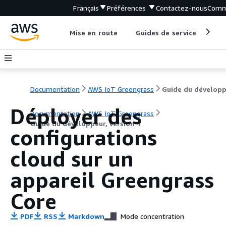
Français
Préférences
Contactez-nous
Comm
Mise en route
Guides de service
Out
Documentation
AWS IoT Greengrass
Déployer des
Documentation
AWS IoT Greengrass
Guide du développeur, version 1
configurations
cloud sur un
appareil Greengrass
Core
PDF
RSS
Markdown
Mode concentration