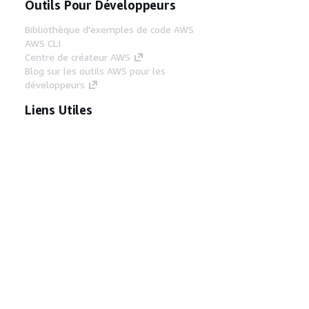
Outils Pour Développeurs
Bibliothèque d'exemples de code AWS
AWS CLI
Centre de créateur AWS
Blog sur les outils AWS pour les
développeurs
Liens Utiles
Téléchargez les documents du serveur MCP
AWS
Connectez-vous à la console AWS
AWS re:Post
Confidentialité
Conditions d'utilisation du
site
Préférences de cookies
© 2026,
Amazon Web Services, Inc. ou ses affiliés. Tous
droits réservés.
Français