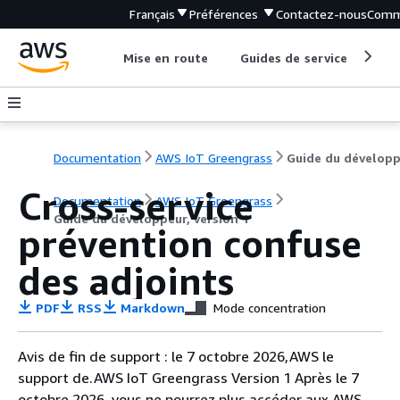
Français
Préférences
Contactez-nous
Comm
Mise en route
Guides de service
Out
Documentation
AWS IoT Greengrass
Cross-service
Documentation
AWS IoT Greengrass
Guide du développeur, version 1
prévention confuse
des adjoints
PDF
RSS
Markdown
Mode concentration
Avis de fin de support : le 7 octobre 2026,AWS le
support de.AWS IoT Greengrass Version 1 Après le 7
octobre 2026, vous ne pourrez plus accéder aux AWS