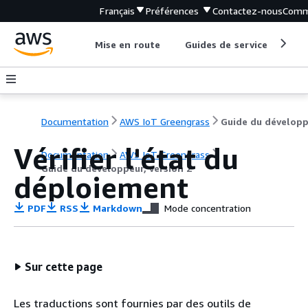
Français
Préférences
Contactez-nous
Comm
Mise en route
Guides de service
Out
Documentation
AWS IoT Greengrass
Vérifier l'état du
Documentation
AWS IoT Greengrass
Guide du développeur, version 2
déploiement
PDF
RSS
Markdown
Mode concentration
Sur cette page
Les traductions sont fournies par des outils de