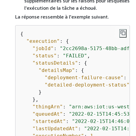
supplémentaires sur les raisons pour lesquelles
l'exécution de la tâche a échoué.
La réponse ressemble à l'exemple suivant.
{
"execution"
: 
{
"jobId"
: 
"2cc2698a-5175-48bb-adf2-
"status"
: 
"FAILED"
,

"statusDetails"
: 
{
"detailsMap"
: 
{
"deployment-failure-cause"
: 
"N
"detailed-deployment-status"
: 
      }

    },

"thingArn"
: 
"arn:aws:iot:us-west-2
"queuedAt"
: 
"2022-02-15T14:45:53.0
"startedAt"
: 
"2022-02-15T14:46:05.
"lastUpdatedAt"
: 
"2022-02-15T14:46
"executionNumber"
: 
1
,
