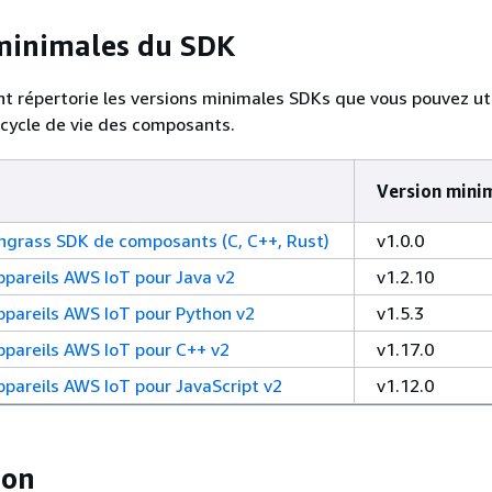
minimales du SDK
nt répertorie les versions minimales SDKs que vous pouvez uti
e cycle de vie des composants.
Version mini
grass SDK de composants (C, C++, Rust)
v1.0.0
ppareils AWS IoT pour Java v2
v1.2.10
ppareils AWS IoT pour Python v2
v1.5.3
ppareils AWS IoT pour C++ v2
v1.17.0
ppareils AWS IoT pour JavaScript v2
v1.12.0
ion