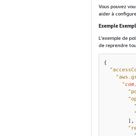
Vous pouvez vous
aider à configur
Exemple Exemple
L'exemple de pol
de reprendre to
{
"accessC
"aws.g
"
com
"p
"o
        ],

"r