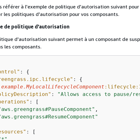
 référer à l'exemple de politique d'autorisation suivant pour
er les politiques d'autorisation pour vos composants.
 de politique d'autorisation
itique d'autorisation suivant permet à un composant de sus
us les composants.
ontrol"
: 
{
reengrass.ipc.lifecycle"
: 
{
.example.MyLocalLifecycleComponent
:lifecycle:
olicyDescription"
: 
"Allows access to pause/re
perations"
: [

"aws.greengrass#PauseComponent"
,

"aws.greengrass#ResumeComponent"
esources"
: [

"*"