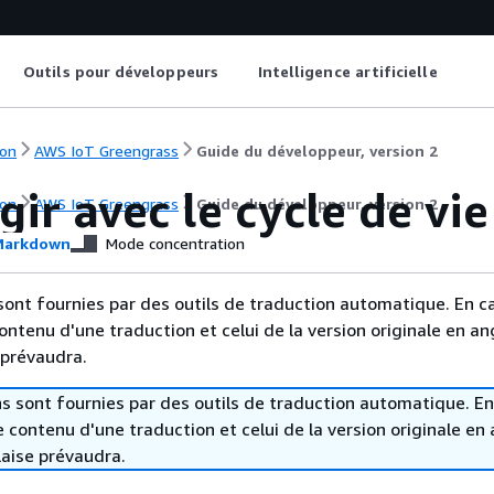
Outils pour développeurs
Intelligence artificielle
on
AWS IoT Greengrass
Guide du développeur, version 2
gir avec le cycle de v
on
AWS IoT Greengrass
Guide du développeur, version 2
arkdown
Mode concentration
sont fournies par des outils de traduction automatique. En c
contenu d'une traduction et celui de la version originale en ang
 prévaudra.
s sont fournies par des outils de traduction automatique. En
le contenu d'une traduction et celui de la version originale en 
laise prévaudra.