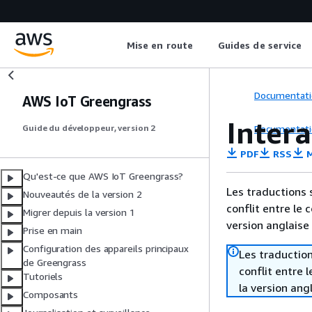
Mise en route
Guides de service
Documentati
AWS IoT Greengrass
Intera
Documentati
Guide du développeur, version 2
PDF
RSS
M
Qu'est-ce que AWS IoT Greengrass?
Les traductions 
Nouveautés de la version 2
conflit entre le 
Migrer depuis la version 1
version anglaise
Prise en main
Configuration des appareils principaux
Les traduction
de Greengrass
conflit entre 
Tutoriels
la version ang
Composants