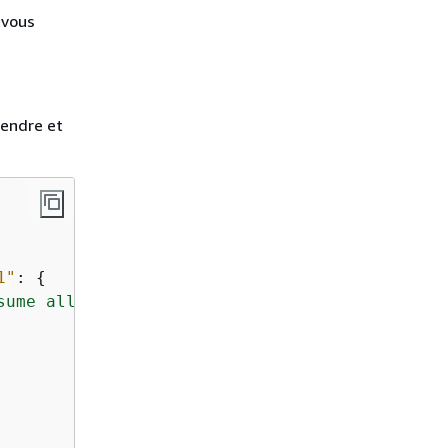
 vous
pendre et
1"
: 
{
sume all components."
,
