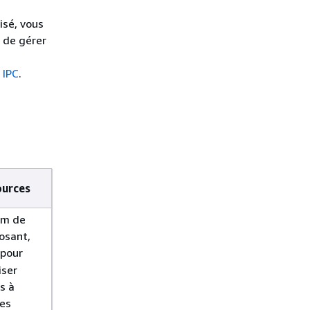
isé, vous
 de gérer
s
 IPC
.
ources
om de
osant,
pour
iser
s à
les