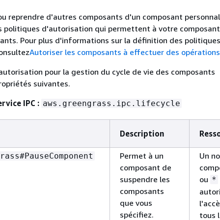
ou reprendre d'autres composants d'un composant personnal
s politiques d'autorisation qui permettent à votre composant
nts. Pour plus d'informations sur la définition des politique
consultez
Autoriser les composants à effectuer des opérations
'autorisation pour la gestion du cycle de vie des composants
ropriétés suivantes.
ervice IPC :
aws.greengrass.ipc.lifecycle
Description
Ress
Permet à un
Un n
rass#PauseComponent
composant de
comp
suspendre les
ou
*
composants
autor
que vous
l'accè
spécifiez.
tous 