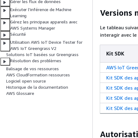
Gérer les flux de données
Exécuter l'inférence de Machine
Versions 
Learning
Gérez les principaux appareils avec
Le tableau suiva
AWS Systems Manager
Sécurité
interagir avec l
Utilisation AWS IoT Device Tester for
AWS IoT Greengrass V2
Kit SDK
Solutions IoT basées sur Greengrass
Résolution des problèmes
AWS IoT Green
Balisage de vos ressources
AWS CloudFormation ressources
Kit SDK des a
Logiciel open source
Historique de la documentation
Kit SDK des a
AWS Glossaire
Kit SDK des a
Kit SDK des a
Autorisat