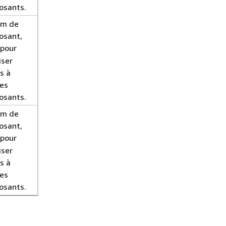
osants.
om de
osant,
pour
iser
s à
les
osants.
om de
osant,
pour
iser
s à
les
osants.