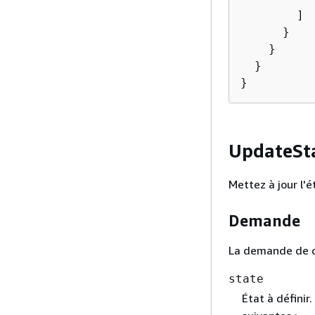
        ]

      }

    }

  }

}
UpdateSt
Mettez à jour l'é
Demande
La demande de c
state
État à défini