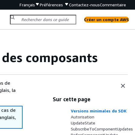
Français
Préférences
Contactez-nous
Commentaire
Créer un compte AWS
ie des composants
as de
lais, la
Sur cette page
 cas de
Versions minimales du SDK
anglais,
Autorisation
UpdateState
SubscribeToComponentUpdates
DeferComponentUpdate