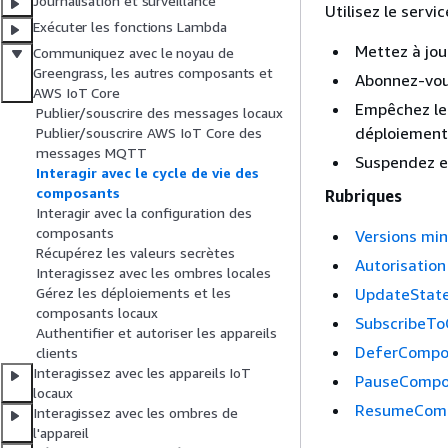
Journalisation et surveillance
Utilisez le servi
Exécuter les fonctions Lambda
Mettez à jou
Communiquez avec le noyau de
Greengrass, les autres composants et
Abonnez-vous
AWS IoT Core
Empêchez le 
Publier/souscrire des messages locaux
déploiement
Publier/souscrire AWS IoT Core des
messages MQTT
Suspendez et
Interagir avec le cycle de vie des
composants
Rubriques
Interagir avec la configuration des
composants
Versions mi
Récupérez les valeurs secrètes
Autorisation
Interagissez avec les ombres locales
UpdateStat
Gérez les déploiements et les
composants locaux
SubscribeT
Authentifier et autoriser les appareils
DeferCompo
clients
Interagissez avec les appareils IoT
PauseCompo
locaux
ResumeCom
Interagissez avec les ombres de
l'appareil