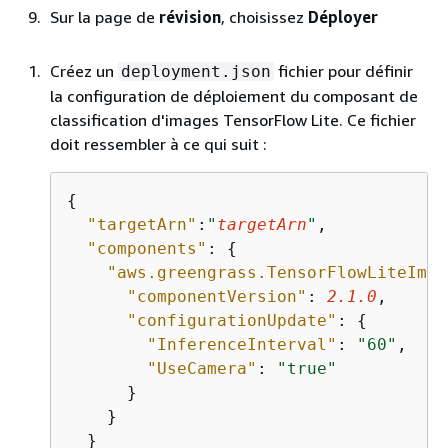
Sur la page de
révision
, choisissez
Déployer
Créez un
fichier pour définir
deployment.json
la configuration de déploiement du composant de
classification d'images TensorFlow Lite. Ce fichier
doit ressembler à ce qui suit :
{
"targetArn"
:
"
targetArn
"
,

"components"
: 
{
"aws.greengrass.TensorFlowLiteImag
"componentVersion"
: 
2.1
.0
,

"configurationUpdate"
: 
{
"InferenceInterval"
: 
"60"
,

"UseCamera"
: 
"true"
      }

    }

  }
