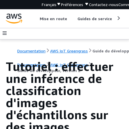
Français
Préférences
Contactez-nous
Comm
Mise en route
Guides de service
Out
Documentation
AWS IoT Greengrass
Tutoriel : effectuer
Documentation
AWS IoT Greengrass
Guide du développeur, version 2
une inférence de
classification
d'images
d'échantillons sur
des images