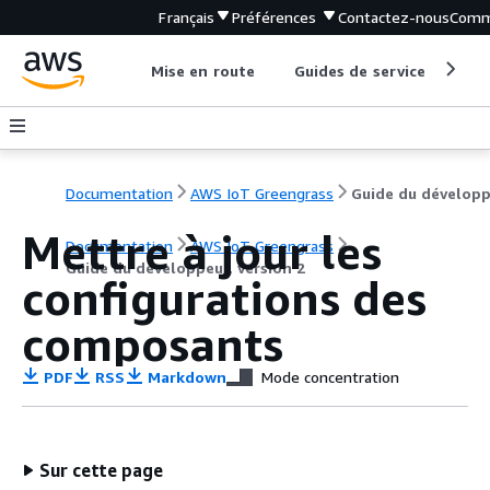
Français
Préférences
Contactez-nous
Comm
Mise en route
Guides de service
Out
Documentation
AWS IoT Greengrass
Mettre à jour les
Documentation
AWS IoT Greengrass
Guide du développeur, version 2
configurations des
composants
PDF
RSS
Markdown
Mode concentration
Sur cette page