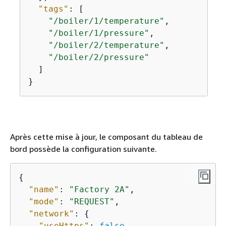
"tags"
: [

"/boiler/1/temperature"
,

"/boiler/1/pressure"
,

"/boiler/2/temperature"
,

"/boiler/2/pressure"
  ]

}
Après cette mise à jour, le composant du tableau de
bord possède la configuration suivante.
{
"name"
: 
"Factory 2A"
,

"mode"
: 
"REQUEST"
,

"network"
: 
{
"useHttps"
: 
false
,
