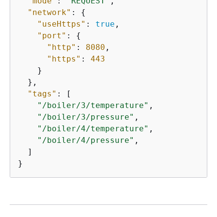
"mode"
: 
"REQUEST"
,

"network"
: 
{
"useHttps"
: 
true
,

"port"
: 
{
"http"
: 
8080
,

"https"
: 
443
    }

  },

"tags"
: [

"/boiler/3/temperature"
,

"/boiler/3/pressure"
,

"/boiler/4/temperature"
,

"/boiler/4/pressure"
,

  ]

}