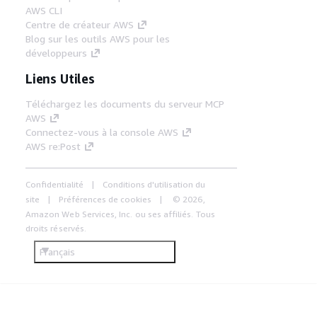
AWS CLI
Centre de créateur AWS
Blog sur les outils AWS pour les
développeurs
Liens Utiles
Téléchargez les documents du serveur MCP
AWS
Connectez-vous à la console AWS
AWS re:Post
Confidentialité
Conditions d'utilisation du
site
Préférences de cookies
© 2026,
Amazon Web Services, Inc. ou ses affiliés. Tous
droits réservés.
Français