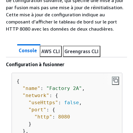
de configuration suivante, qui spécifie une mise à jour
par fusion mais pas une mise à jour de réinitialisation.
Cette mise à jour de configuration indique au
composant d'afficher le tableau de bord sur le port
HTTP 8080 avec les données de deux chaudières.
Console
AWS CLI
Greengrass CLI
Configuration à fusionner
{
"name"
: 
"Factory 2A"
,

"network"
: 
{
"useHttps"
: 
false
,

"port"
: 
{
"http"
: 
8080
    }

  },
