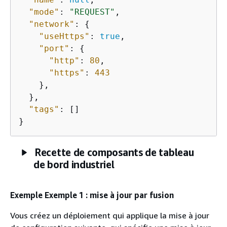
"mode"
: 
"REQUEST"
,

"network"
: 
{
"useHttps"
: 
true
,

"port"
: 
{
"http"
: 
80
,

"https"
: 
443
    },

  },

"tags"
: []

}
Recette de composants de tableau
de bord industriel
Exemple Exemple 1 : mise à jour par fusion
Vous créez un déploiement qui applique la mise à jour