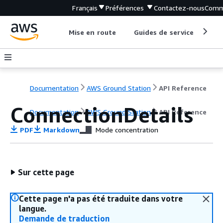
Français
Préférences
Contactez-nous
Comm
Mise en route
Guides de service
Out
Documentation
AWS Ground Station
API Reference
ConnectionDetails
Documentation
AWS Ground Station
API Reference
PDF
Markdown
Mode concentration
Sur cette page
Cette page n'a pas été traduite dans votre
langue.
Demande de traduction