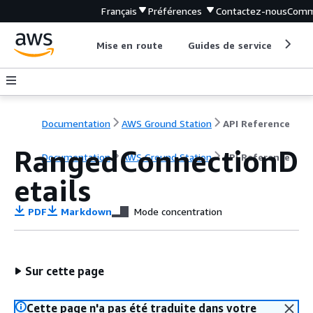
Français
Préférences
Contactez-nous
Comm
Mise en route
Guides de service
Out
Documentation
AWS Ground Station
API Reference
RangedConnectionD
Documentation
AWS Ground Station
API Reference
etails
PDF
Markdown
Mode concentration
Sur cette page
Cette page n'a pas été traduite dans votre