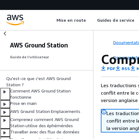
Mise en route
Guides de service
Documentati
AWS Ground Station
Compre
Documentati
Guide de l’utilisateur
PDF
RSS
M
Qu'est-ce que c'est AWS Ground
Station ?
Les traductions 
Comment AWS Ground Station
conflit entre le 
fonctionne
version anglaise
Prise en main
AWS Ground Station Emplacements
Les traduction
Comprenez comment AWS Ground
conflit entre 
Station utilise des éphémérides
la version ang
Travailler avec des flux de données