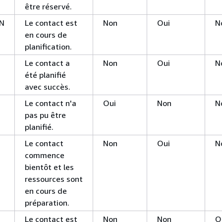
être réservé.
ON
Le contact est
Non
Oui
N
en cours de
planification.
Le contact a
Non
Oui
N
été planifié
avec succès.
Le contact n'a
Oui
Non
N
pas pu être
planifié.
Le contact
Non
Oui
N
commence
bientôt et les
ressources sont
en cours de
préparation.
Le contact est
Non
Non
O