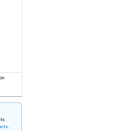
on
cts
acts
.