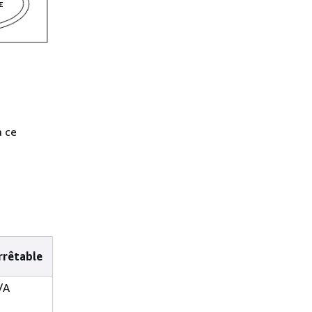
à ce
rrêtable
/A