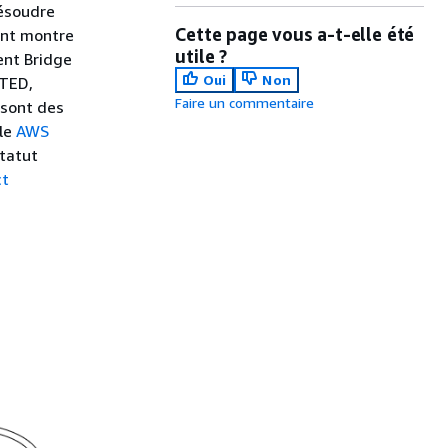
résoudre
Cette page vous a-t-elle été
ant montre
utile ?
ent Bridge
Oui
Non
ETED,
Faire un commentaire
sont des
 le
AWS
statut
ct