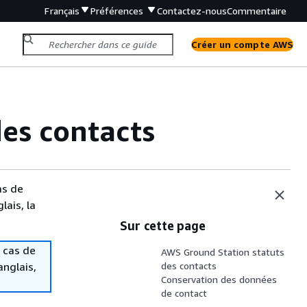
Français
Préférences
Contactez-nous
Commentaire
Créer un compte AWS
des contacts
as de
lais, la
Sur cette page
 cas de
AWS Ground Station statuts
anglais,
des contacts
Conservation des données
de contact