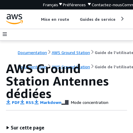
Français
Préférences
Contactez-nous
Comm
Mise en route
Guides de service
Out
Documentation
AWS Ground Station
Guide de l’utilisat
AWS Ground
Documentation
AWS Ground Station
Guide de l’utilisat
Station Antennes
dédiées
PDF
RSS
Markdown
Mode concentration
Sur cette page