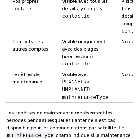
Vos propres
Visible avec tous les
Visible
contacts
détails, y compris
tous le
détails,
contactId
compri
conta
Contacts des
Visible uniquement
Non vis
autres comptes
avec des plages
horaires, sans
contactId
Fenêtres de
Visible avec
Non vis
maintenance
ou
PLANNED
UNPLANNED
maintenanceType
Les fenêtres de maintenance représentent les
périodes pendant lesquelles l'antenne n'est pas
disponible pour les communications par satellite. Le
champ indique si la maintenance
maintenanceType