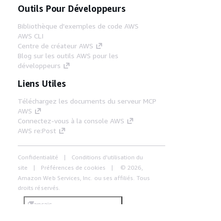
Outils Pour Développeurs
Bibliothèque d'exemples de code AWS
AWS CLI
Centre de créateur AWS
Blog sur les outils AWS pour les
développeurs
Liens Utiles
Téléchargez les documents du serveur MCP
AWS
Connectez-vous à la console AWS
AWS re:Post
Confidentialité
Conditions d'utilisation du
site
Préférences de cookies
© 2026,
Amazon Web Services, Inc. ou ses affiliés. Tous
droits réservés.
Français