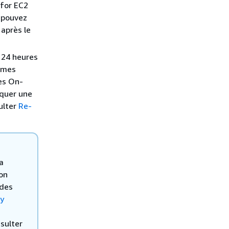
 for EC2
s pouvez
après le
 24 heures
ammes
des On-
iquer une
ulter
Re-
a
ion
 des
y
sulter