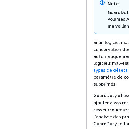
Note
GuardDuty
volumes A
malveilla
Si un logiciel m
conservation des
automatiquemen
logiciels malveil
types de détect
paramètre de con
supprimés.
GuardDuty utilis
ajouter à vos re
ressource Amazon
l'analyse des pr
GuardDuty-initi