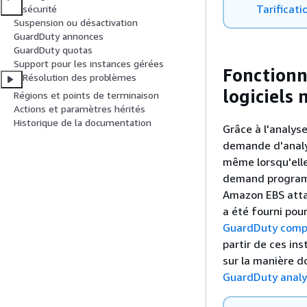
Tarificat
sécurité
Suspension ou désactivation
GuardDuty annonces
GuardDuty quotas
Support pour les instances gérées
Fonction
Résolution des problèmes
logiciels 
Régions et points de terminaison
Actions et paramètres hérités
Historique de la documentation
Grâce à l'analy
demande d'analy
même lorsqu'elle
demand programm
Amazon EBS atta
a été fourni pou
GuardDuty compt
partir de ces in
sur la manière d
GuardDuty analy