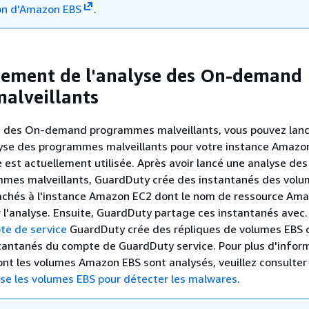
ion d'Amazon EBS
.
nement de l'analyse des On-demand
malveillants
se des On-demand programmes malveillants, vous pouvez lan
se des programmes malveillants pour votre instance Amazo
 est actuellement utilisée. Après avoir lancé une analyse de
es malveillants, GuardDuty crée des instantanés des volu
chés à l'instance Amazon EC2 dont le nom de ressource Ama
r l'analyse. Ensuite, GuardDuty partage ces instantanés avec.
e de service
GuardDuty crée des répliques de volumes EBS c
stantanés du compte de GuardDuty service. Pour plus d'infor
ont les volumes Amazon EBS sont analysés, veuillez consulte
se les volumes EBS pour détecter les malwares
.