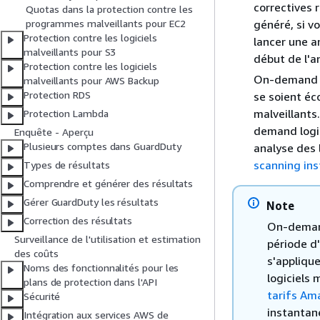
correctives 
Quotas dans la protection contre les
généré, si v
programmes malveillants pour EC2
Protection contre les logiciels
lancer une a
malveillants pour S3
début de l'a
Protection contre les logiciels
On-demand l
malveillants pour AWS Backup
Protection RDS
se soient éc
malveillants
Protection Lambda
demand logic
Enquête - Aperçu
Plusieurs comptes dans GuardDuty
analyse des 
scanning in
Types de résultats
Comprendre et générer des résultats
Gérer GuardDuty les résultats
Note
Correction des résultats
On-demand 
Surveillance de l'utilisation et estimation
période d'
des coûts
s'appliqu
Noms des fonctionnalités pour les
logiciels 
plans de protection dans l'API
tarifs Am
Sécurité
instantan
Intégration aux services AWS de