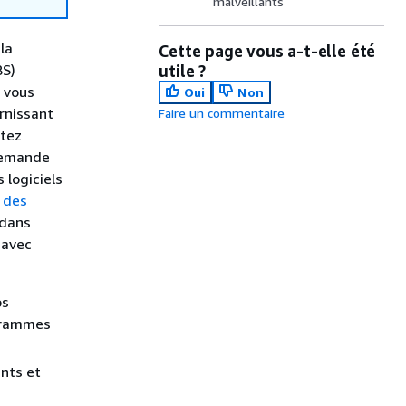
malveillants
la
Cette page vous a-t-elle été
BS)
utile ?
 vous
Oui
Non
rnissant
Faire un commentaire
itez
 demande
 logiciels
 des
 dans
 avec
os
ogrammes
nts et