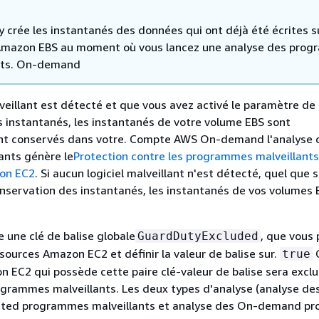
 crée les instantanés des données qui ont déjà été écrites su
mazon EBS au moment où vous lancez une analyse des pro
nts. On-demand
alveillant est détecté et que vous avez activé le paramètre de
 instantanés, les instantanés de votre volume EBS sont
t conservés dans votre. Compte AWS On-demand l'analyse 
lants génère le
Protection contre les programmes malveillants
ion EC2
. Si aucun logiciel malveillant n'est détecté, quel que s
servation des instantanés, les instantanés de vos volumes 
e une clé de balise globale
, que vous
GuardDutyExcluded
ssources Amazon EC2 et définir la valeur de balise sur.
true
 EC2 qui possède cette paire clé-valeur de balise sera excl
ogrammes malveillants. Les deux types d'analyse (analyse de
ated programmes malveillants et analyse des On-demand p