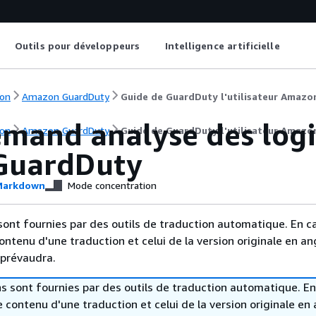
Outils pour développeurs
Intelligence artificielle
on
Amazon GuardDuty
Guide de GuardDuty l'utilisateur Amazo
mand analyse des logic
on
Amazon GuardDuty
Guide de GuardDuty l'utilisateur Amazo
GuardDuty
arkdown
Mode concentration
sont fournies par des outils de traduction automatique. En c
contenu d'une traduction et celui de la version originale en ang
 prévaudra.
s sont fournies par des outils de traduction automatique. En
le contenu d'une traduction et celui de la version originale en 