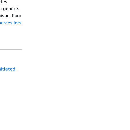
 des
a généré.
ison. Pour
ources lors
itiated