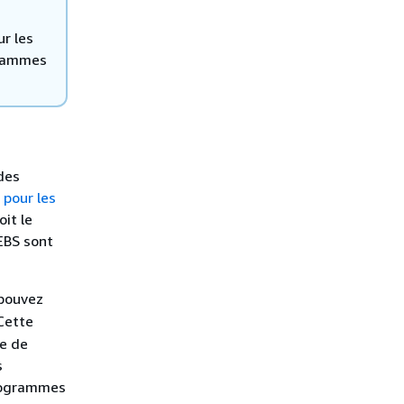
r les
grammes
des
 pour les
oit le
EBS sont
 pouvez
Cette
ue de
s
rogrammes