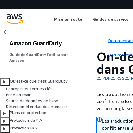
Mise en route
Guides de service
Documentati
Amazon GuardDuty
On-de
Documentati
Guide de GuardDuty l'utilisateur
Amazon
dans 
PDF
RSS
M
Qu'est-ce que c'est GuardDuty ?
Concepts et termes clés
Les traductions 
Prise en main
Source de données de base
conflit entre le 
Détection étendue des menaces
version anglaise
Plans de protection
Protection de l'IA
Les traduction
conflit entre 
Protection EKS