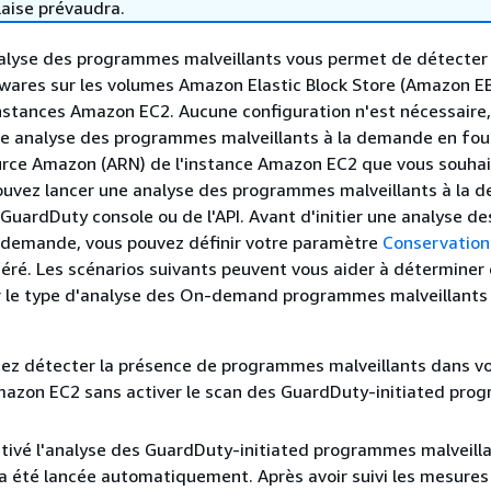
laise prévaudra.
lyse des programmes malveillants vous permet de détecter 
wares sur les volumes Amazon Elastic Block Store (Amazon E
nstances Amazon EC2. Aucune configuration n'est nécessaire,
ne analyse des programmes malveillants à la demande en fou
urce Amazon (ARN) de l'instance Amazon EC2 que vous souha
pouvez lancer une analyse des programmes malveillants à la
a GuardDuty console ou de l'API. Avant d'initier une analyse des
a demande, vous pouvez définir votre paramètre
Conservation
éré. Les scénarios suivants peuvent vous aider à déterminer
er le type d'analyse des On-demand programmes malveillants
tez détecter la présence de programmes malveillants dans v
mazon EC2 sans activer le scan des GuardDuty-initiated pr
tivé l'analyse des GuardDuty-initiated programmes malveilla
a été lancée automatiquement. Après avoir suivi les mesures