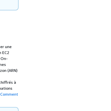
cer une
n EC2
s On-
mes
zon (ARN)
hiffrés à
mations
r
Comment