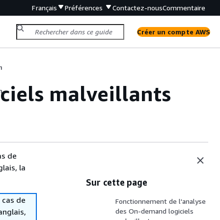
Français
Préférences
Contactez-nous
Commentaire
Créer un compte AWS
n
iels malveillants
n
as de
lais, la
Sur cette page
 cas de
Fonctionnement de l'analyse
anglais,
des On-demand logiciels