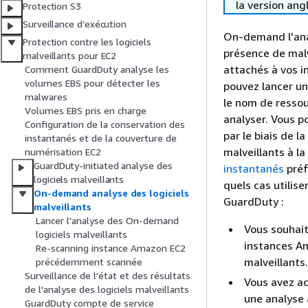
la version ang
Protection S3
Surveillance d’exécution
On-demand l'ana
Protection contre les logiciels
présence de mal
malveillants pour EC2
attachés à vos i
Comment GuardDuty analyse les
volumes EBS pour détecter les
pouvez lancer u
malwares
le nom de resso
Volumes EBS pris en charge
analyser. Vous 
Configuration de la conservation des
par le biais de l
instantanés et de la couverture de
malveillants à l
numérisation EC2
GuardDuty-initiated analyse des
instantanés
préf
logiciels malveillants
quels cas utilis
On-demand analyse des logiciels
GuardDuty :
malveillants
Lancer l'analyse des On-demand
Vous souhai
logiciels malveillants
instances A
Re-scanning instance Amazon EC2
malveillants.
précédemment scannée
Surveillance de l'état et des résultats
Vous avez ac
de l'analyse des logiciels malveillants
une analyse 
GuardDuty compte de service