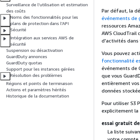
Surveillance de l'utilisation et estimation
Par défaut, la d
des coûts
Noms des fonctionnalités pour les
événements de 
plans de protection dans l'API
ressources Amaz
Sécurité
AWS CloudTrail d
Intégration aux services AWS de
d'activités dans
sécurité
Suspension ou désactivation
Vous pouvez acti
GuardDuty annonces
fonctionnalité e
GuardDuty quotas
événements de C
Support pour les instances gérées
que vous GuardDu
Résolution des problèmes
entièrement vos
Régions et points de terminaison
Actions et paramètres hérités
données stockée
Historique de la documentation
Pour utiliser S3 
explicitement l
essai gratuit de
La liste suiva
votre compte 