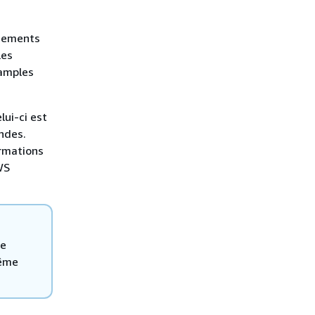
énements
les
 amples
lui-ci est
ndes.
ormations
WS
de
même