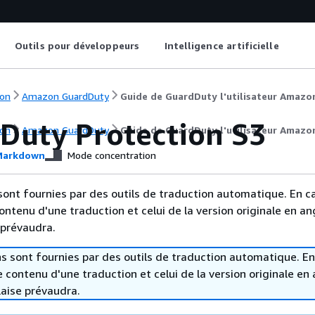
Outils pour développeurs
Intelligence artificielle
on
Amazon GuardDuty
Guide de GuardDuty l'utilisateur Amazo
Duty Protection S3
on
Amazon GuardDuty
Guide de GuardDuty l'utilisateur Amazo
arkdown
Mode concentration
sont fournies par des outils de traduction automatique. En c
contenu d'une traduction et celui de la version originale en ang
 prévaudra.
s sont fournies par des outils de traduction automatique. En
le contenu d'une traduction et celui de la version originale en 
laise prévaudra.