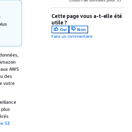
Cette page vous a-t-elle été
e
utile ?
plus
Oui
Non
Faire un commentaire
 données,
s Amazon
s aux AWS
au des
e votre
eillance
 plus
érés
de S3