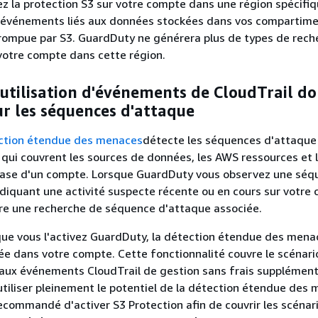
ez la protection S3 sur votre compte dans une région spécifiq
s événements liés aux données stockées dans vos compartime
rompue par S3. GuardDuty ne générera plus de types de rech
votre compte dans cette région.
utilisation d'événements de CloudTrail d
r les séquences d'attaque
ction étendue des menaces
détecte les séquences d'attaque
 qui couvrent les sources de données, les AWS ressources et 
base d'un compte. Lorsque GuardDuty vous observez une séq
iquant une activité suspecte récente ou en cours sur votre c
e une recherche de séquence d'attaque associée.
que vous l'activez GuardDuty, la détection étendue des mena
e dans votre compte. Cette fonctionnalité couvre le scénari
aux événements CloudTrail de gestion sans frais supplément
utiliser pleinement le potentiel de la détection étendue des m
commandé d'activer S3 Protection afin de couvrir les scénar