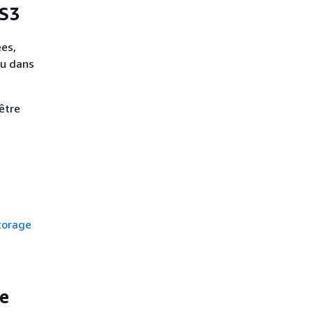
 S3
es,
ou dans
être
torage
e