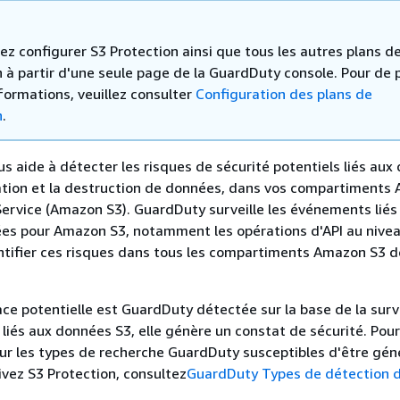
z configurer S3 Protection ainsi que tous les autres plans d
 à partir d'une seule page de la GuardDuty console. Pour de 
formations, veuillez consulter
Configuration des plans de
n
.
us aide à détecter les risques de sécurité potentiels liés aux
tration et la destruction de données, dans vos compartiment
ervice (Amazon S3). GuardDuty surveille les événements lié
ées pour Amazon S3, notamment les opérations d'API au nive
entifier ces risques dans tous les compartiments Amazon S3 d
e potentielle est GuardDuty détectée sur la base de la surv
iés aux données S3, elle génère un constat de sécurité. Pour
ur les types de recherche GuardDuty susceptibles d'être gén
ivez S3 Protection, consultez
GuardDuty Types de détection 