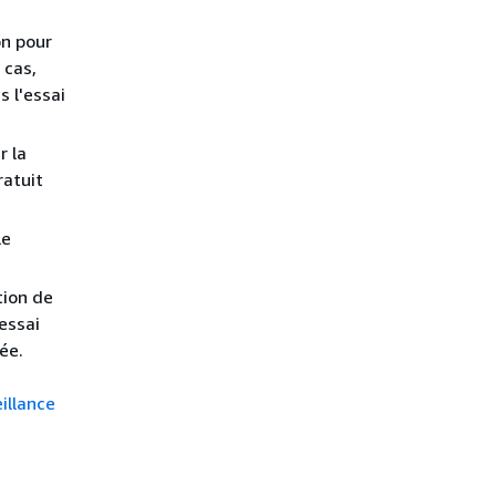
n pour
 cas,
 l'essai
r la
ratuit
le
tion de
'essai
ée.
illance