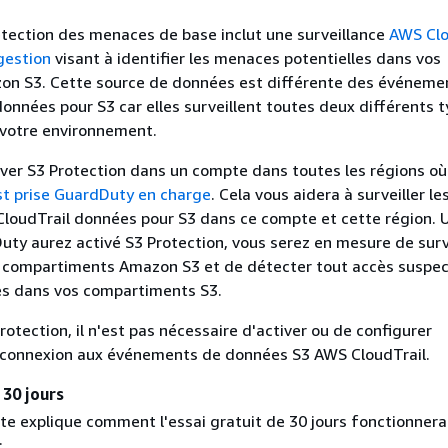
étection des menaces de base inclut une surveillance
AWS Clo
gestion
visant à identifier les menaces potentielles dans vos
on S3. Cette source de données est différente des événeme
onnées pour S3 car elles surveillent toutes deux différents 
 votre environnement.
ver S3 Protection dans un compte dans toutes les régions o
st prise GuardDuty en charge
. Cela vous aidera à surveiller le
loudTrail données pour S3 dans ce compte et cette région. U
ty aurez activé S3 Protection, vous serez en mesure de surv
 compartiments Amazon S3 et de détecter tout accès suspec
s dans vos compartiments S3.
Protection, il n'est pas nécessaire d'activer ou de configurer
a connexion aux événements de données S3 AWS CloudTrail.
 30 jours
nte explique comment l'essai gratuit de 30 jours fonctionnera
: