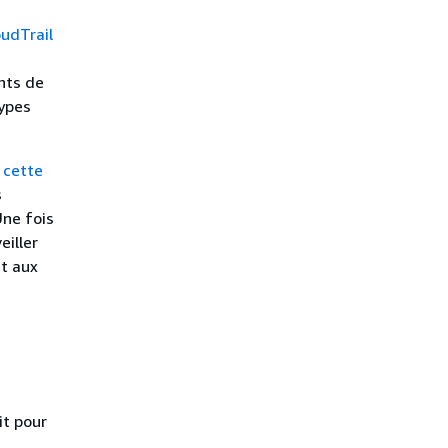
udTrail
nts de
types
ù
cette
s
ne fois
eiller
t aux
it pour