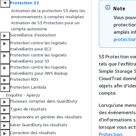
Protection S3
Note
Activation de la protection S3 dans les
environnements à comptes multiples
Vous pouve
Activation de S3 Protection pour un
protection
compte autonome
amples in
Surveillance d’exécution
protectio
Protection contre les logiciels
malveillants pour EC2
Protection contre les logiciels
S3 Protection vo
malveillants pour S3
tels que l'exfil
Protection contre les logiciels
Simple Storage S
malveillants pour AWS Backup
CloudTrail donn
Protection RDS
objets afin d'id
Protection Lambda
compte.
Enquête - Aperçu
Plusieurs comptes dans GuardDuty
Lorsqu'une menac
Types de résultats
des événements l
Comprendre et générer des résultats
d'informations s
Gérer GuardDuty les résultats
lorsque vous act
Correction des résultats
Protection
.