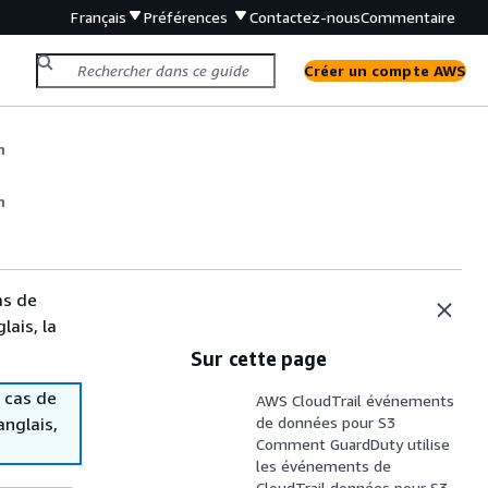
Français
Préférences
Contactez-nous
Commentaire
Créer un compte AWS
n
n
as de
lais, la
Sur cette page
 cas de
AWS CloudTrail événements
anglais,
de données pour S3
Comment GuardDuty utilise
les événements de
CloudTrail données pour S3