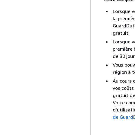
Lorsque v
la premièr
GuardDuty
gratuit.
Lorsque vo
première f
de 30 jour
Vous pouve
région à 
Au cours d
vos coûts 
gratuit d
Votre com
d'utilisat
de GuardDu