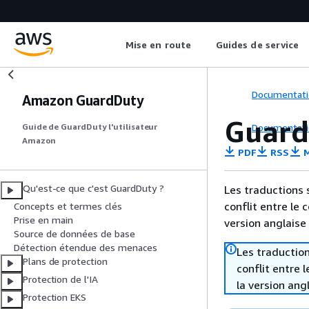
Mise en route
Guides de service
Documentati
Amazon GuardDuty
Guard
Documentati
Guide de GuardDuty l'utilisateur
Amazon
PDF
RSS
M
Qu'est-ce que c'est GuardDuty ?
Les traductions 
conflit entre le 
Concepts et termes clés
Prise en main
version anglaise
Source de données de base
Détection étendue des menaces
Les traduction
Plans de protection
conflit entre 
Protection de l'IA
la version ang
Protection EKS