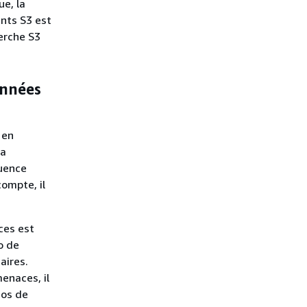
ue, la
nts S3 est
erche S3
onnées
 en
la
uence
ompte, il
ces est
o de
aires.
enaces, il
ios de