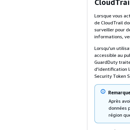
CloudTrai
Lorsque vous ac
de CloudTrail do
surveiller pour 
informations, ve
Lorsqu'un utilisa
accessible au pu
GuardDuty traite
d'identification
Security Token S
Remarqu
Après avo
données p
région que