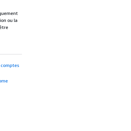
iquement
ion ou la
être
à comptes
nome