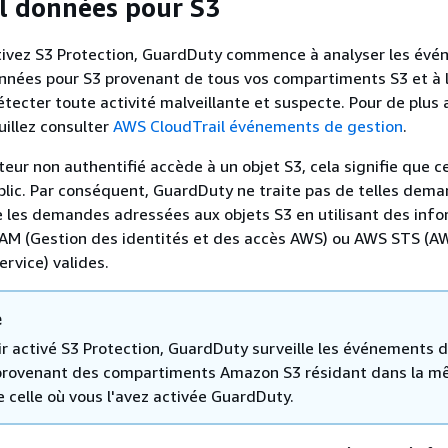
l données pour S3
tivez S3 Protection, GuardDuty commence à analyser les év
nnées pour S3 provenant de tous vos compartiments S3 et à 
détecter toute activité malveillante et suspecte. Pour de plus
uillez consulter
AWS CloudTrail événements de gestion
.
teur non authentifié accède à un objet S3, cela signifie que ce
blic. Par conséquent, GuardDuty ne traite pas de telles dema
 les demandes adressées aux objets S3 en utilisant des inf
 IAM (Gestion des identités et des accès AWS) ou AWS STS (A
ervice) valides.
e
ir activé S3 Protection, GuardDuty surveille les événements 
rovenant des compartiments Amazon S3 résidant dans la 
 celle où vous l'avez activée GuardDuty.