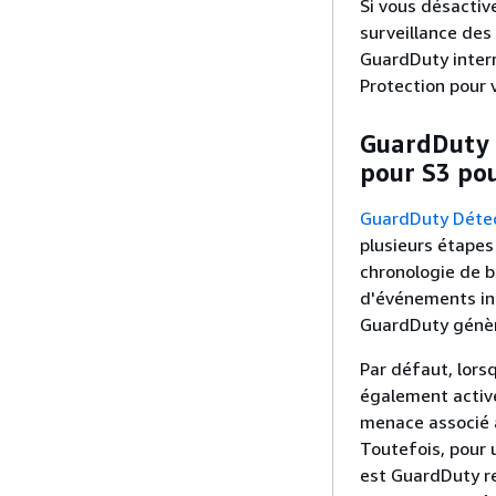
Si vous désactiv
surveillance de
GuardDuty inter
Protection pour 
GuardDuty 
pour S3 pou
GuardDuty Déte
plusieurs étapes
chronologie de 
d'événements ind
GuardDuty génèr
Par défaut, lors
également activé
menace associé 
Toutefois, pour 
est GuardDuty re