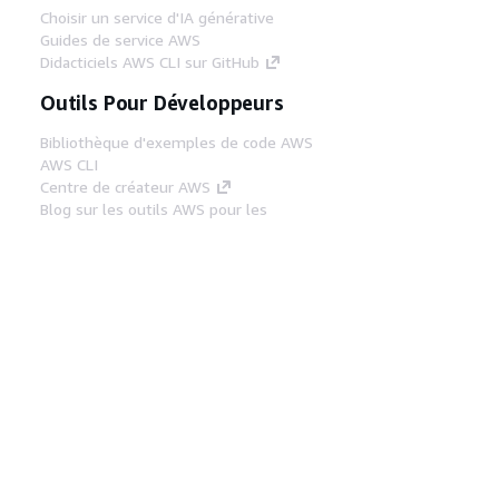
Choisir un service d'IA générative
Guides de service AWS
Didacticiels AWS CLI sur GitHub
Outils Pour Développeurs
Bibliothèque d'exemples de code AWS
AWS CLI
Centre de créateur AWS
Blog sur les outils AWS pour les
développeurs
Liens Utiles
Téléchargez les documents du serveur MCP
AWS
Connectez-vous à la console AWS
AWS re:Post
Confidentialité
Conditions d'utilisation du
site
Préférences de cookies
© 2026,
Amazon Web Services, Inc. ou ses affiliés. Tous