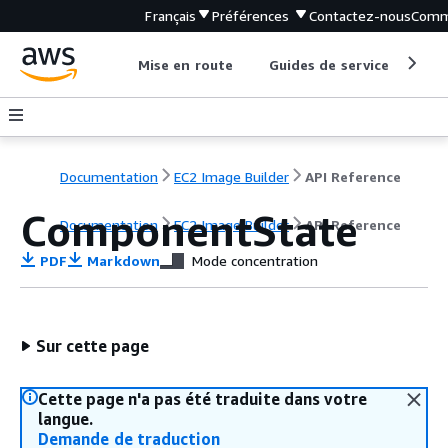
Français
Préférences
Contactez-nous
Comm
Mise en route
Guides de service
Out
Documentation
EC2 Image Builder
API Reference
ComponentState
Documentation
EC2 Image Builder
API Reference
PDF
Markdown
Mode concentration
Sur cette page
Cette page n'a pas été traduite dans votre
langue.
Demande de traduction