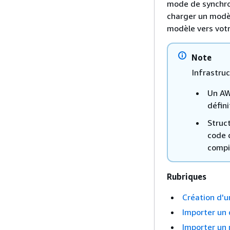
mode de synchron
charger un modèl
modèle vers votr
Note
Infrastru
Un AW
défini
Struct
code 
compi
Rubriques
Création d'u
Importer un 
Importer un 