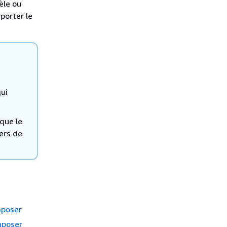
èle ou
porter le
ui
 que le
ers de
mposer
mposer