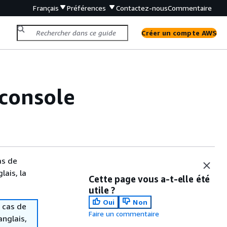
Français
Préférences
Contactez-nous
Commentaire
Créer un compte AWS
 console
as de
lais, la
Cette page vous a-t-elle été
utile ?
Oui
Non
 cas de
Faire un commentaire
anglais,