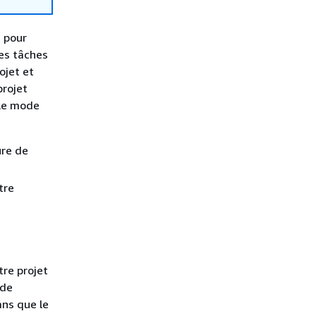
z pour
les tâches
ojet et
projet
 le mode
ure de
tre
re projet
 de
ans que le