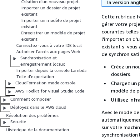
Création d'un nouveau projet.
la version ang
Importer un dossier de projet
existant
Cette rubrique f
Importer un modèle de projet
gérer votre proje
existant
courantes telles
Enregistrer un modèle de projet
l'importation d'
existant
Connectez-vous à votre IDE local
existant si vous 
Autoriser l'accès aux pages Web
de synchronisati
Synchronisation et
enregistrement locaux
Créez un nou
Importer depuis la console Lambda
dossiers.
Toile d'exportation
Chargez un p
CloudFormation mode console
modèle de pr
AWS Toolkit for Visual Studio Code
Comment composer
Utilisez Inf
Déployez dans le AWS cloud
Avec le mode de 
Résolution des problèmes
automatiquement
Sécurité
sur votre machin
Historique de la documentation
synchronisation 