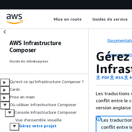
Mise en route
Guides de service
Documentati
AWS Infrastructure
Composer
Gérez 
Documentati
Guide du développeur
Infra
PDF
RSS
M
Qu'est-ce qu'Infrastructure Composer ?
Cards
Les traductions 
Prise en main
conflit entre le 
Où utiliser Infrastructure Composer
version anglaise
Console Infrastructure Composer
Les traduction
Vue d'ensemble visuelle
Gérez votre projet
conflit entre 