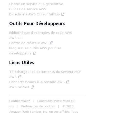
Choisir un service d'IA générative
Guides de service AWS
Didacticiels AWS CLI sur GitHub
Outils Pour Développeurs
Bibliothèque d'exemples de code AWS
AWS CLI
Centre de créateur AWS
Blog sur les outils AWS pour les
développeurs
Liens Utiles
Téléchargez les documents du serveur MCP
AWS
Connectez-vous à la console AWS
AWS re:Post
Confidentialité
Conditions d'utilisation du
site
Préférences de cookies
© 2026,
Amazon Web Services, Inc. ou ses affiliés. Tous