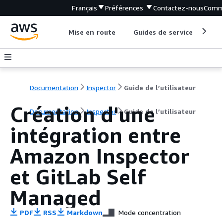
Français
Préférences
Contactez-nous
Comm
Mise en route
Guides de service
Out
Documentation
Inspector
Guide de l’utilisateur
Création d'une
Documentation
Inspector
Guide de l’utilisateur
intégration entre
Amazon Inspector
et GitLab Self
Managed
PDF
RSS
Markdown
Mode concentration