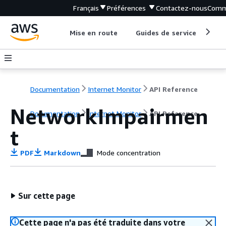
Français
Préférences
Contactez-nous
Comm
Mise en route
Guides de service
Out
Documentation
Internet Monitor
API Reference
NetworkImpairmen
Documentation
Internet Monitor
API Reference
t
PDF
Markdown
Mode concentration
Sur cette page
Cette page n'a pas été traduite dans votre