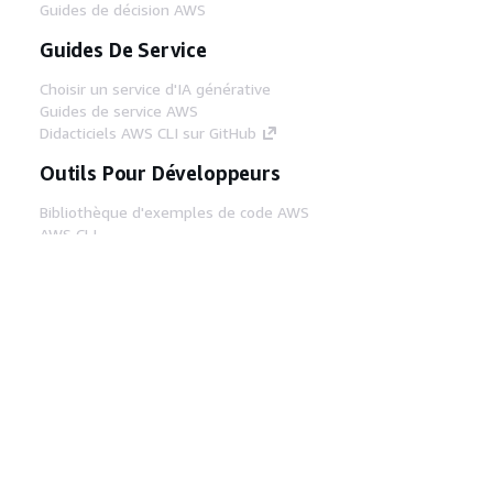
Guides de décision AWS
Guides De Service
Choisir un service d'IA générative
Guides de service AWS
Didacticiels AWS CLI sur GitHub
Outils Pour Développeurs
Bibliothèque d'exemples de code AWS
AWS CLI
Centre de créateur AWS
Blog sur les outils AWS pour les
développeurs
Liens Utiles
Téléchargez les documents du serveur MCP
AWS
Connectez-vous à la console AWS
AWS re:Post