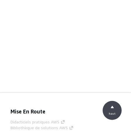
Mise En Route
haut
Didacticiels pratiques AWS
Bibliothèque de solutions AWS