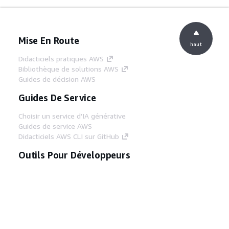
Mise En Route
haut
Didacticiels pratiques AWS
Bibliothèque de solutions AWS
Guides de décision AWS
Guides De Service
Choisir un service d'IA générative
Guides de service AWS
Didacticiels AWS CLI sur GitHub
Outils Pour Développeurs
Bibliothèque d'exemples de code AWS
AWS CLI
Centre de créateur AWS
Blog sur les outils AWS pour les
développeurs