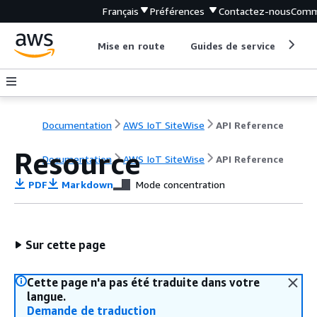
Français
Préférences
Contactez-nous
Comm
Mise en route
Guides de service
Out
Documentation
AWS IoT SiteWise
API Reference
Resource
Documentation
AWS IoT SiteWise
API Reference
PDF
Markdown
Mode concentration
Sur cette page
Cette page n'a pas été traduite dans votre
langue.
Demande de traduction