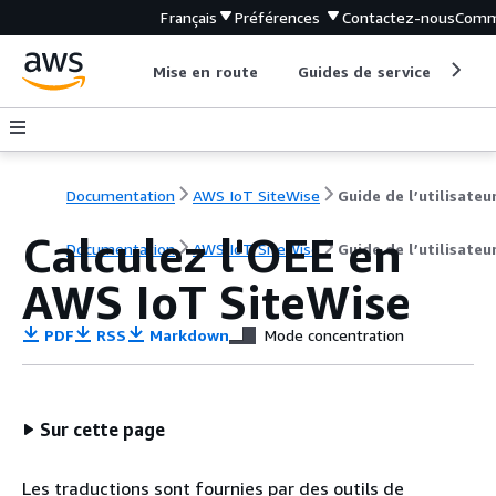
Français
Préférences
Contactez-nous
Comm
Mise en route
Guides de service
Out
Documentation
AWS IoT SiteWise
Guide de l’utilisateu
Calculez l'OEE en
Documentation
AWS IoT SiteWise
Guide de l’utilisateu
AWS IoT SiteWise
PDF
RSS
Markdown
Mode concentration
Sur cette page
Les traductions sont fournies par des outils de