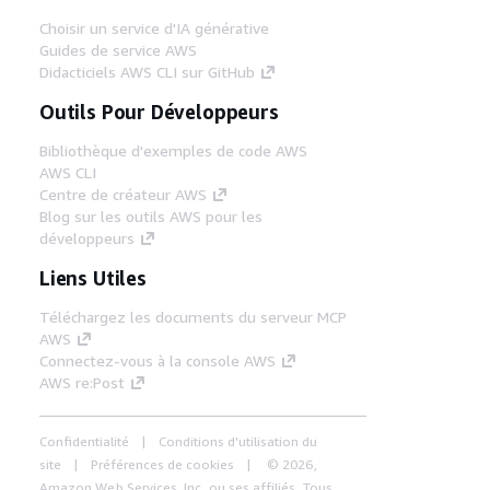
Choisir un service d'IA générative
Guides de service AWS
Didacticiels AWS CLI sur GitHub
Outils Pour Développeurs
Bibliothèque d'exemples de code AWS
AWS CLI
Centre de créateur AWS
Blog sur les outils AWS pour les
développeurs
Liens Utiles
Téléchargez les documents du serveur MCP
AWS
Connectez-vous à la console AWS
AWS re:Post
Confidentialité
Conditions d'utilisation du
site
Préférences de cookies
© 2026,
Amazon Web Services, Inc. ou ses affiliés. Tous