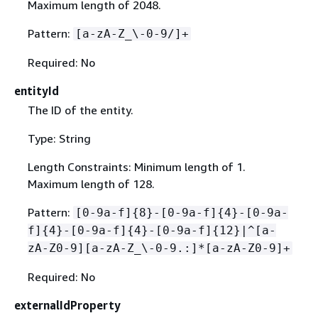
Maximum length of 2048.
Pattern:
[a-zA-Z_\-0-9/]+
Required: No
entityId
The ID of the entity.
Type: String
Length Constraints: Minimum length of 1.
Maximum length of 128.
Pattern:
[0-9a-f]
{
8}-[0-9a-f]
{
4}-[0-9a-
f]
{
4}-[0-9a-f]
{
4}-[0-9a-f]
{
12}|^[a-
zA-Z0-9][a-zA-Z_\-0-9.:]*[a-zA-Z0-9]+
Required: No
externalIdProperty