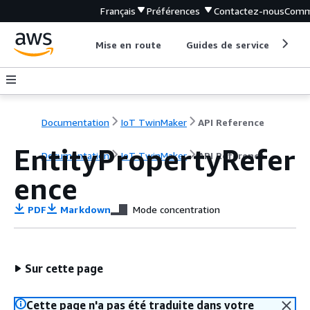
Français
Préférences
Contactez-nous
Comm
Mise en route
Guides de service
Out
Documentation
IoT TwinMaker
API Reference
EntityPropertyRefer
Documentation
IoT TwinMaker
API Reference
ence
PDF
Markdown
Mode concentration
Sur cette page
Cette page n'a pas été traduite dans votre