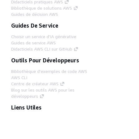
Didacticiels pratiques AWS
Bibliothèque de solutions AWS
Guides de décision AWS
Guides De Service
Choisir un service d'IA générative
Guides de service AWS
Didacticiels AWS CLI sur GitHub
Outils Pour Développeurs
Bibliothèque d'exemples de code AWS
AWS CLI
Centre de créateur AWS
Blog sur les outils AWS pour les
développeurs
Liens Utiles
Téléchargez les documents du serveur MCP
AWS
Connectez-vous à la console AWS
AWS re:Post