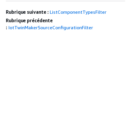
Rubrique suivante :
ListComponentTypesFilter
Rubrique précédente
:
IotTwinMakerSourceConfigurationFilter