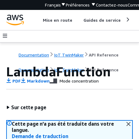
Français
Préférences
Contactez-nous
Comm
Mise en route
Guides de service
Out
Documentation
IoT TwinMaker
API Reference
LambdaFunction
Documentation
IoT TwinMaker
API Reference
PDF
Markdown
Mode concentration
Sur cette page
Cette page n'a pas été traduite dans votre
langue.
Demande de traduction