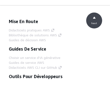
Mise En Route
haut
Didacticiels pratiques AWS
Bibliothèque de solutions AWS
Guides de décision AWS
Guides De Service
Choisir un service d'IA générative
Guides de service AWS
Didacticiels AWS CLI sur GitHub
Outils Pour Développeurs
Bibliothèque d'exemples de code AWS
AWS CLI
Centre de créateur AWS
Blog sur les outils AWS pour les
développeurs