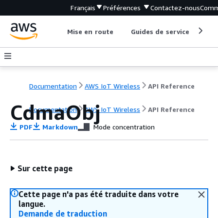
Français
Préférences
Contactez-nous
Comm
Mise en route
Guides de service
Out
Documentation
AWS IoT Wireless
API Reference
CdmaObj
Documentation
AWS IoT Wireless
API Reference
PDF
Markdown
Mode concentration
Sur cette page
Cette page n'a pas été traduite dans votre
langue.
Demande de traduction