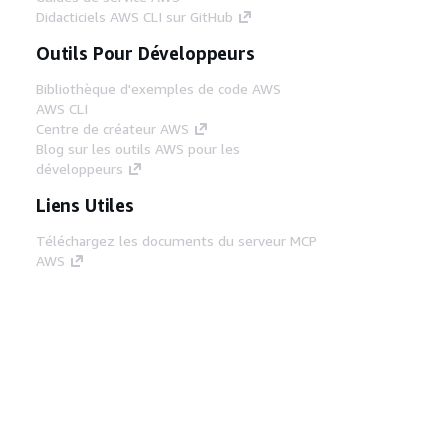
Didacticiels AWS CLI sur GitHub
Outils Pour Développeurs
Bibliothèque d'exemples de code AWS
AWS CLI
Centre de créateur AWS
Blog sur les outils AWS pour les
développeurs
Liens Utiles
Téléchargez les documents du serveur MCP
AWS
Connectez-vous à la console AWS
AWS re:Post
Confidentialité
Conditions d'utilisation du
site
Préférences de cookies
© 2026,
Amazon Web Services, Inc. ou ses affiliés. Tous
droits réservés.