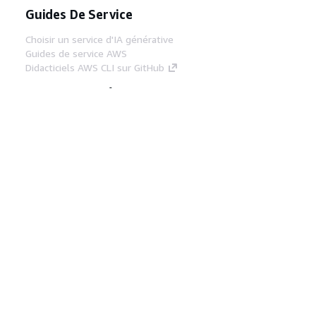
Guides De Service
Choisir un service d'IA générative
Guides de service AWS
Didacticiels AWS CLI sur GitHub
Outils Pour Développeurs
Bibliothèque d'exemples de code AWS
AWS CLI
Centre de créateur AWS
Blog sur les outils AWS pour les
développeurs
Liens Utiles
Téléchargez les documents du serveur MCP
AWS
Connectez-vous à la console AWS
AWS re:Post
Confidentialité
Conditions d'utilisation du