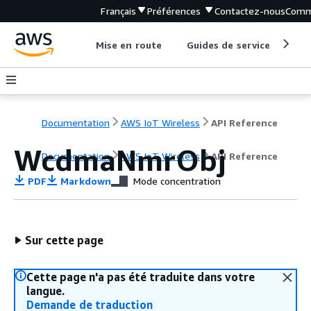
Français
Préférences
Contactez-nous
Comm
Mise en route
Guides de service
Out
Documentation
AWS IoT Wireless
API Reference
WcdmaNmrObj
Documentation
AWS IoT Wireless
API Reference
PDF
Markdown
Mode concentration
Sur cette page
Cette page n'a pas été traduite dans votre
langue.
Demande de traduction