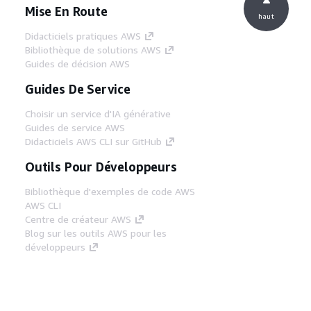
Mise En Route
haut
Didacticiels pratiques AWS
Bibliothèque de solutions AWS
Guides de décision AWS
Guides De Service
Choisir un service d'IA générative
Guides de service AWS
Didacticiels AWS CLI sur GitHub
Outils Pour Développeurs
Bibliothèque d'exemples de code AWS
AWS CLI
Centre de créateur AWS
Blog sur les outils AWS pour les
développeurs
Liens Utiles
Téléchargez les documents du serveur MCP
AWS