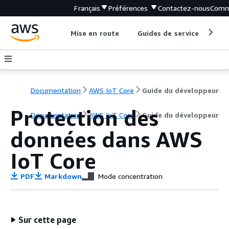
Français
Préférences
Contactez-nous
Comm
Mise en route
Guides de service
Out
Documentation
AWS IoT Core
Guide du développeur
Protection des
Documentation
AWS IoT Core
Guide du développeur
données dans AWS
IoT Core
PDF
Markdown
Mode concentration
Sur cette page