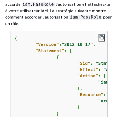
accorde
l'autorisation et attachez-la
iam:PassRole
à votre utilisateur IAM. La stratégie suivante montre
comment accorder l'autorisation
pour
iam:PassRole
un rôle.
{
"Version"
:
"2012-10-17"
,

"Statement"
: [

{
"Sid"
: 
"Stmt1"
,

"Effect"
: 
"Allo
"Action"
: [

"iam:Pa
			],

"Resource"
: [

"arn:aw
			]

		}
