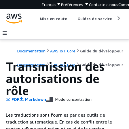
Français
Préférences
Contactez-nous
Comm
Mise en route
Guides de service
Out
Documentation
AWS IoT Core
Guide du développeur
Transmission des
Documentation
AWS IoT Core
Guide du développeur
autorisations de
rôle
PDF
Markdown
Mode concentration
Les traductions sont fournies par des outils de
traduction automatique. En cas de conflit entre le
contenu d'une traduction et celui de la version