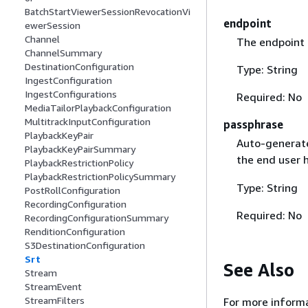
BatchStartViewerSessionRevocationVi
endpoint
ewerSession
Channel
The endpoint 
ChannelSummary
DestinationConfiguration
Type: String
IngestConfiguration
IngestConfigurations
Required: No
MediaTailorPlaybackConfiguration
MultitrackInputConfiguration
passphrase
PlaybackKeyPair
Auto-generated
PlaybackKeyPairSummary
the end user 
PlaybackRestrictionPolicy
PlaybackRestrictionPolicySummary
Type: String
PostRollConfiguration
RecordingConfiguration
Required: No
RecordingConfigurationSummary
RenditionConfiguration
S3DestinationConfiguration
Srt
See Also
Stream
StreamEvent
StreamFilters
For more informa