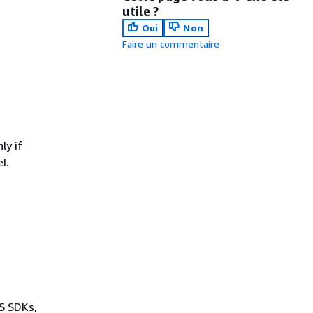
utile ?
Oui
Non
Faire un commentaire
ly if
l.
WS SDKs,