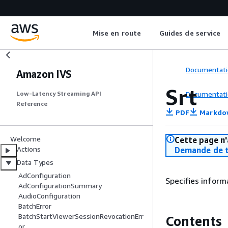
Mise en route
Guides de service
Documentati
Amazon IVS
Srt
Documentati
Low-Latency Streaming API
Reference
PDF
Markdo
Welcome
Cette page n'
Actions
Demande de t
Data Types
AdConfiguration
Specifies inform
AdConfigurationSummary
AudioConfiguration
BatchError
BatchStartViewerSessionRevocationErr
Contents
or