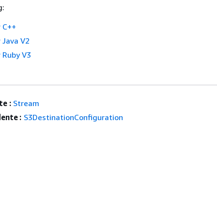
g:
 C++
 Java V2
 Ruby V3
e :
Stream
ente :
S3DestinationConfiguration