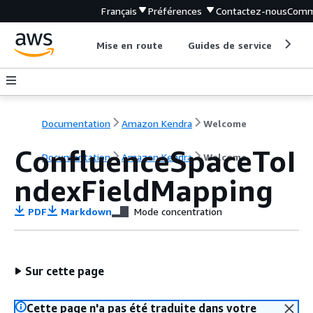
Français
Préférences
Contactez-nous
Comm
Mise en route
Guides de service
Out
Documentation
Amazon Kendra
Welcome
ConfluenceSpaceToI
Documentation
Amazon Kendra
Welcome
ndexFieldMapping
PDF
Markdown
Mode concentration
Sur cette page
Cette page n'a pas été traduite dans votre