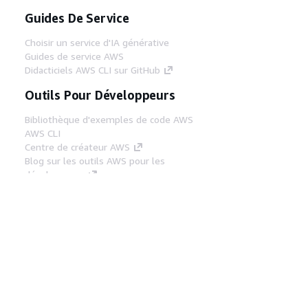
Guides De Service
Choisir un service d'IA générative
Guides de service AWS
Didacticiels AWS CLI sur GitHub
Outils Pour Développeurs
Bibliothèque d'exemples de code AWS
AWS CLI
Centre de créateur AWS
Blog sur les outils AWS pour les
développeurs
Liens Utiles
Téléchargez les documents du serveur MCP
AWS
Connectez-vous à la console AWS
AWS re:Post
Confidentialité
Conditions d'utilisation du