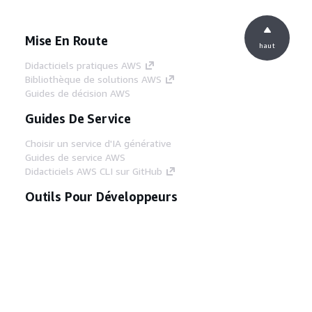
Mise En Route
haut
Didacticiels pratiques AWS
Bibliothèque de solutions AWS
Guides de décision AWS
Guides De Service
Choisir un service d'IA générative
Guides de service AWS
Didacticiels AWS CLI sur GitHub
Outils Pour Développeurs
Bibliothèque d'exemples de code AWS
AWS CLI
Centre de créateur AWS
Blog sur les outils AWS pour les
développeurs
Liens Utiles