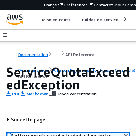
Français
Préférences
Contactez-nous
Comm
Mise en route
Guides de service
Out
Documentation
...
API Reference
ServiceQuotaExceed
Documentation
Amazon Keyspaces (for Apache Cassandra)
API Reference
edException
PDF
Markdown
Mode concentration
Sur cette page
Cette page n'a pas été traduite dans votre