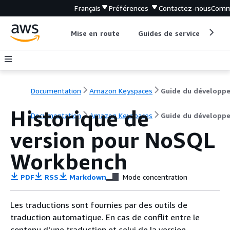
Français
Préférences
Contactez-nous
Comm
Mise en route
Guides de service
Out
Documentation
Amazon Keyspaces
Guide du développe
Historique de
Documentation
Amazon Keyspaces
Guide du développe
version pour NoSQL
Workbench
PDF
RSS
Markdown
Mode concentration
Les traductions sont fournies par des outils de
traduction automatique. En cas de conflit entre le
contenu d'une traduction et celui de la version