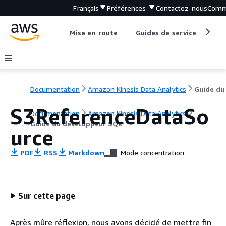
Français
Préférences
Contactez-nous
Comm
Mise en route
Guides de service
Out
Documentation
Amazon Kinesis Data Analytics
S3ReferenceDataSo
Documentation
Amazon Kinesis Data Analytics
Guide du développeur SQL
urce
PDF
RSS
Markdown
Mode concentration
Sur cette page
Après mûre réflexion, nous avons décidé de mettre fin