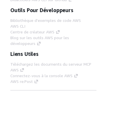
Outils Pour Développeurs
Bibliothèque d'exemples de code AWS
AWS CLI
Centre de créateur AWS
Blog sur les outils AWS pour les
développeurs
Liens Utiles
Téléchargez les documents du serveur MCP
AWS
Connectez-vous à la console AWS
AWS re:Post
Confidentialité
Conditions d'utilisation du
site
Préférences de cookies
© 2026,
Amazon Web Services, Inc. ou ses affiliés. Tous
droits réservés.
Français