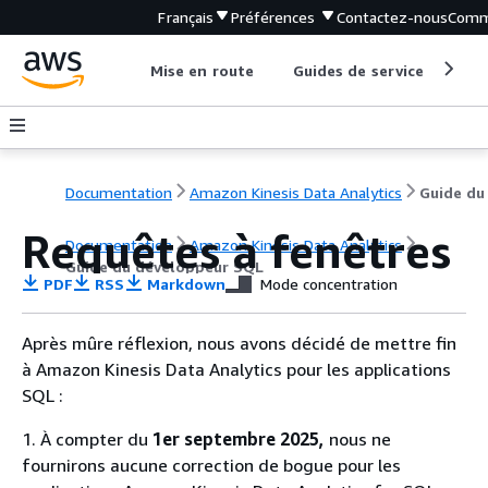
Français
Préférences
Contactez-nous
Comm
Mise en route
Guides de service
Out
Documentation
Amazon Kinesis Data Analytics
Requêtes à fenêtres
Documentation
Amazon Kinesis Data Analytics
Guide du développeur SQL
PDF
RSS
Markdown
Mode concentration
Après mûre réflexion, nous avons décidé de mettre fin
à Amazon Kinesis Data Analytics pour les applications
SQL :
1. À compter du
1er septembre 2025,
nous ne
fournirons aucune correction de bogue pour les