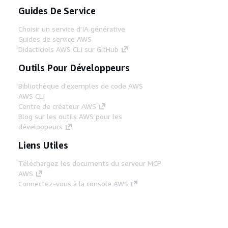
Guides De Service
Choisir un service d'IA générative
Guides de service AWS
Didacticiels AWS CLI sur GitHub
Outils Pour Développeurs
Bibliothèque d'exemples de code AWS
AWS CLI
Centre de créateur AWS
Blog sur les outils AWS pour les
développeurs
Liens Utiles
Téléchargez les documents du serveur MCP
AWS
Connectez-vous à la console AWS
AWS re:Post
Confidentialité
Conditions d'utilisation du