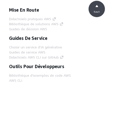
Mise En Route
haut
Didacticiels pratiques AWS
Bibliothèque de solutions AWS
Guides de décision AWS
Guides De Service
Choisir un service d'IA générative
Guides de service AWS
Didacticiels AWS CLI sur GitHub
Outils Pour Développeurs
Bibliothèque d'exemples de code AWS
AWS CLI
Centre de créateur AWS
Blog sur les outils AWS pour les
développeurs
Liens Utiles