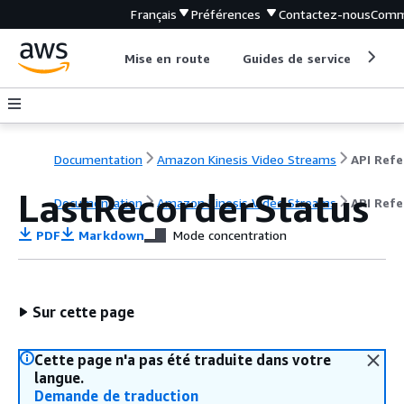
Français
Préférences
Contactez-nous
Comm
Mise en route
Guides de service
Out
Documentation
Amazon Kinesis Video Streams
LastRecorderStatus
Documentation
Amazon Kinesis Video Streams
API Ref
PDF
Markdown
Mode concentration
Sur cette page
Cette page n'a pas été traduite dans votre
langue.
Demande de traduction