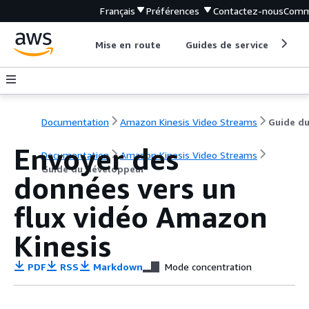
Français
Préférences
Contactez-nous
Comm
Mise en route
Guides de service
Out
Documentation
Amazon Kinesis Video Streams
Envoyer des
Documentation
Amazon Kinesis Video Streams
Guide du développeur
données vers un
flux vidéo Amazon
Kinesis
PDF
RSS
Markdown
Mode concentration