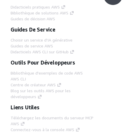
Didacticiels pratiques AWS
Bibliothèque de solutions AWS
Guides de décision AWS
Guides De Service
Choisir un service d'IA générative
Guides de service AWS
Didacticiels AWS CLI sur GitHub
Outils Pour Développeurs
Bibliothèque d'exemples de code AWS
AWS CLI
Centre de créateur AWS
Blog sur les outils AWS pour les
développeurs
Liens Utiles
Téléchargez les documents du serveur MCP
AWS
Connectez-vous à la console AWS