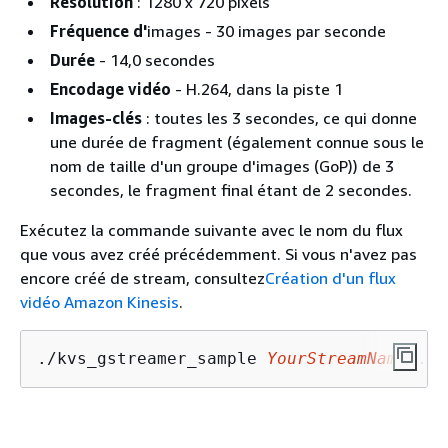
Résolution
: 1280 x 720 pixels
Fréquence d'
images - 30 images par seconde
Durée
- 14,0 secondes
Encodage vidéo
- H.264, dans la piste 1
Images-clés
: toutes les 3 secondes, ce qui donne
une durée de fragment (également connue sous le
nom de taille d'un groupe d'images (GoP)) de 3
secondes, le fragment final étant de 2 secondes.
Exécutez la commande suivante avec le nom du flux
que vous avez créé précédemment. Si vous n'avez pas
encore créé de stream, consultez
Création d'un flux
vidéo Amazon Kinesis
.
./kvs_gstreamer_sample 
YourStreamName
 ./s