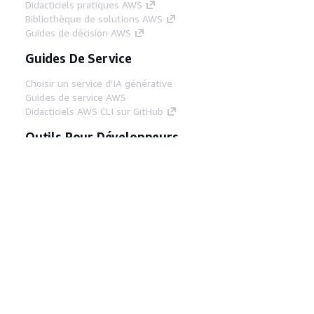
Didacticiels pratiques AWS
Bibliothèque de solutions AWS
Guides de décision AWS
Guides De Service
Choisir un service d'IA générative
Guides de service AWS
Didacticiels AWS CLI sur GitHub
Outils Pour Développeurs
Bibliothèque d'exemples de code AWS
AWS CLI
Centre de créateur AWS
Blog sur les outils AWS pour les
développeurs
Liens Utiles
Téléchargez les documents du serveur MCP
AWS
Connectez-vous à la console AWS
AWS re:Post