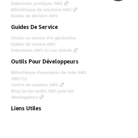
Didacticiels pratiques AWS
Bibliothèque de solutions AWS
Guides de décision AWS
Guides De Service
Choisir un service d'IA générative
Guides de service AWS
Didacticiels AWS CLI sur GitHub
Outils Pour Développeurs
Bibliothèque d'exemples de code AWS
AWS CLI
Centre de créateur AWS
Blog sur les outils AWS pour les
développeurs
Liens Utiles
Téléchargez les documents du serveur MCP
AWS
Connectez-vous à la console AWS
AWS re:Post