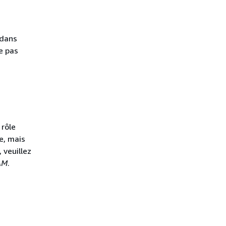
 dans
e pas
 rôle
ce, mais
 veuillez
IAM
.