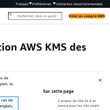
Français
Préférences
Contactez-nous
Commentaire
Créer un compte AWS
ation AWS KMS des
as de
lais, la
Sur cette page
 cas de
À propos du rôle lié à un
anglais,
service pour les clés multi-