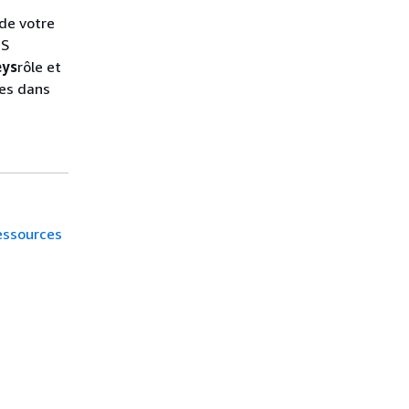
 de votre
MS
eys
rôle et
les dans
essources