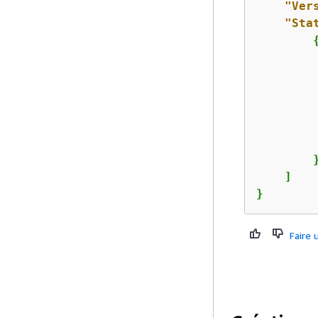
"Ver
"Sta
         
        }
    ]

}
Faire