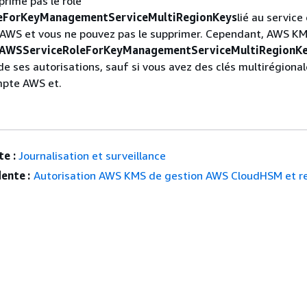
rime pas le rôle
eForKeyManagementServiceMultiRegionKeys
lié au service
WS et vous ne pouvez pas le supprimer. Cependant, AWS K
AWSServiceRoleForKeyManagementServiceMultiRegionK
 de ses autorisations, sauf si vous avez des clés multirégiona
mpte AWS et.
e :
Journalisation et surveillance
ente :
Autorisation AWS KMS de gestion AWS CloudHSM et r