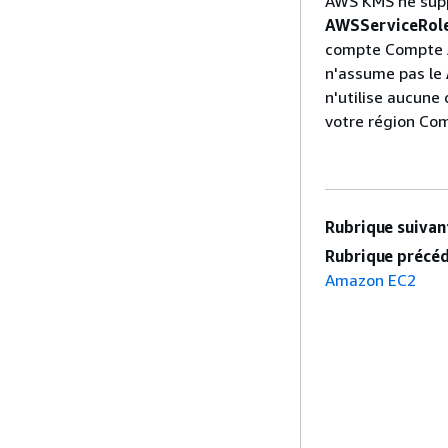
AWS KMS ne supp
AWSServiceRol
compte Compte A
n'assume pas le
n'utilise aucune
votre région Co
Rubrique suivant
Rubrique précéd
Amazon EC2