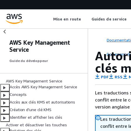
Mise en route
Guides de service
Documentati
AWS Key Management
Service
Autor
Documentati
Guide du développeur
clés m
PDF
RSS
M
AWS Key Management Service
Accès AWS Key Management Service
Les traductions 
Concepts
conflit entre le 
Accès aux clés KMS et autorisations
version anglaise
Création d'une clé KMS
Identifier et afficher les clés
Les traduction
Activer et désactiver les touches
conflit entre 
Rotation des clés