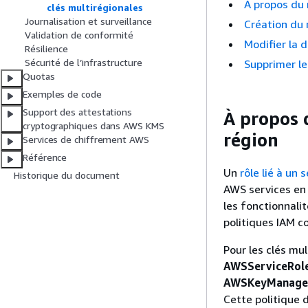
À propos du r
clés multirégionales
Journalisation et surveillance
Création du r
Validation de conformité
Modifier la d
Résilience
Sécurité de l’infrastructure
Supprimer le 
Quotas
Exemples de code
Support des attestations
À propos d
cryptographiques dans AWS KMS
région
Services de chiffrement AWS
Référence
Un
rôle lié à un 
Historique du document
AWS services en 
les fonctionnali
politiques IAM c
Pour les clés mu
AWSServiceRol
AWSKeyManagem
Cette politique 