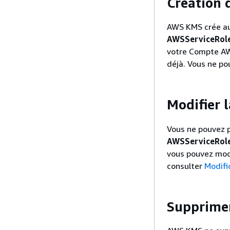
Création d
AWS KMS crée au
AWSServiceRol
votre Compte AWS
déjà. Vous ne pou
Modifier l
Vous ne pouvez p
AWSServiceRol
vous pouvez modi
consulter
Modific
Supprimer 