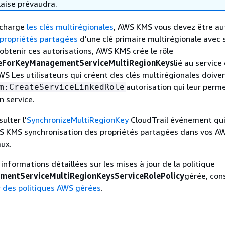
laise prévaudra.
 charge
les clés multirégionales
, AWS KMS vous devez être au
propriétés partagées
d'une clé primaire multirégionale avec 
 obtenir ces autorisations, AWS KMS crée le rôle
eForKeyManagementServiceMultiRegionKeys
lié au service
S Les utilisateurs qui créent des clés multirégionales doive
autorisation qui leur perm
m:CreateServiceLinkedRole
un service.
ulter l'
SynchronizeMultiRegionKey
CloudTrail événement qu
WS KMS synchronisation des propriétés partagées dans vos A
aux.
informations détaillées sur les mises à jour de la politique
entServiceMultiRegionKeysServiceRolePolicy
gérée, con
r des politiques AWS gérées
.