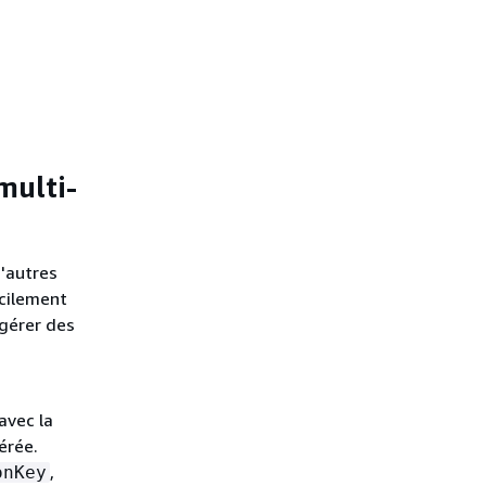
multi-
d'autres
acilement
 gérer des
 avec la
érée.
,
onKey