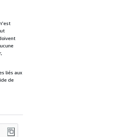
 n'est
eut
doivent
aucune
,
es liés aux
ide de