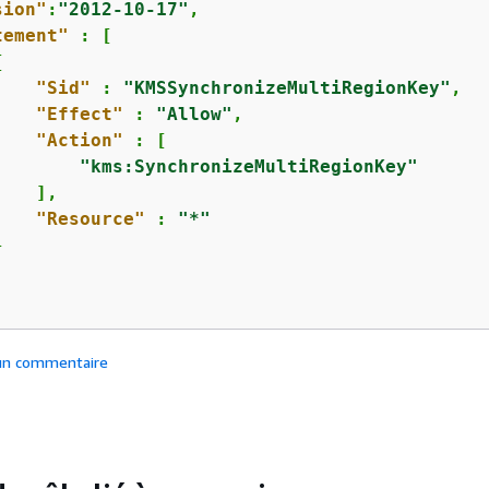
sion"
:
"2012-10-17"
,

tement"
 : [

{
"Sid"
 : 
"KMSSynchronizeMultiRegionKey"
,

"Effect"
 : 
"Allow"
,

"Action"
 : [

"kms:SynchronizeMultiRegionKey"
   ],

"Resource"
 : 
"*"


 un commentaire