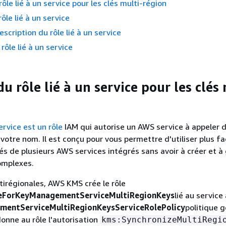
ôle lié à un service pour les clés multi-région
ôle lié à un service
escription du rôle lié à un service
rôle lié à un service
u rôle lié à un service pour les clés 
service est un rôle
IAM qui autorise un AWS service à appeler 
votre nom. Il est conçu pour vous permettre d'utiliser plus f
tés de plusieurs AWS services intégrés sans avoir à créer et à
omplexes.
ltirégionales, AWS KMS crée le rôle
eForKeyManagementServiceMultiRegionKeys
lié au service
entServiceMultiRegionKeysServiceRolePolicy
politique g
donne au rôle l'autorisation
kms:SynchronizeMultiRegi