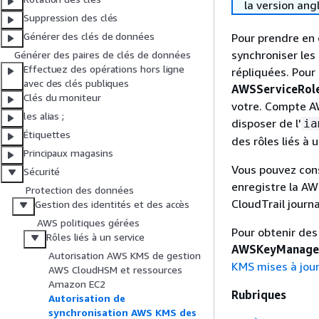
la version ang
Suppression des clés
Générer des clés de données
Pour prendre en
synchroniser les
Générer des paires de clés de données
Effectuez des opérations hors ligne
répliquées. Pour
avec des clés publiques
AWSServiceRol
Clés du moniteur
votre. Compte AW
les alias ;
disposer de l'
ia
Étiquettes
des rôles liés à 
Principaux magasins
Vous pouvez cons
Sécurité
enregistre la A
Protection des données
CloudTrail journ
Gestion des identités et des accès
AWS politiques gérées
Pour obtenir des 
Rôles liés à un service
AWSKeyManagem
Autorisation AWS KMS de gestion
KMS mises à jou
AWS CloudHSM et ressources
Amazon EC2
Rubriques
Autorisation de
synchronisation AWS KMS des