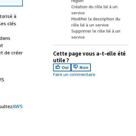
région
Création du rôle lié à un
service
torisé à
Modifier la description du
ses clés
rôle lié à un service
Supprimer le rôle lié à un
service
 dans
nt
et de créer
Cette page vous a-t-elle été
utile ?
Oui
Non
i
Faire un commentaire
WS
sultez
AWS