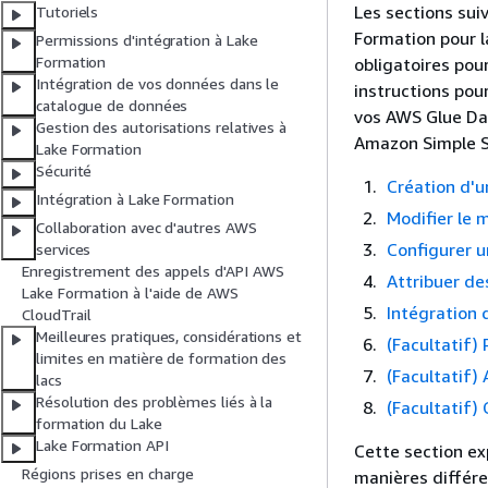
Les sections sui
Tutoriels
Formation pour l
Permissions d'intégration à Lake
Formation
obligatoires pou
Intégration de vos données dans le
instructions pou
catalogue de données
vos AWS Glue Da
Gestion des autorisations relatives à
Amazon Simple S
Lake Formation
Sécurité
Création d'u
Intégration à Lake Formation
Modifier le 
Collaboration avec d'autres AWS
Configurer 
services
Enregistrement des appels d'API AWS
Attribuer de
Lake Formation à l'aide de AWS
Intégration 
CloudTrail
Meilleures pratiques, considérations et
(Facultatif)
limites en matière de formation des
(Facultatif)
lacs
Résolution des problèmes liés à la
(Facultatif) 
formation du Lake
Lake Formation API
Cette section e
Régions prises en charge
manières différe