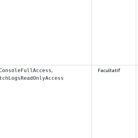
,
Facultatif
ConsoleFullAccess
tchLogsReadOnlyAccess