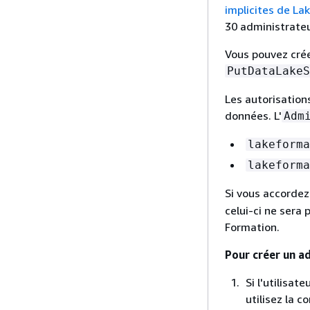
implicites de La
30 administrateu
Vous pouvez crée
PutDataLakeS
Les autorisation
données. L'
Adm
lakeforma
lakeforma
Si vous accorde
celui-ci ne sera
Formation.
Pour créer un a
Si l'utilisat
utilisez la c