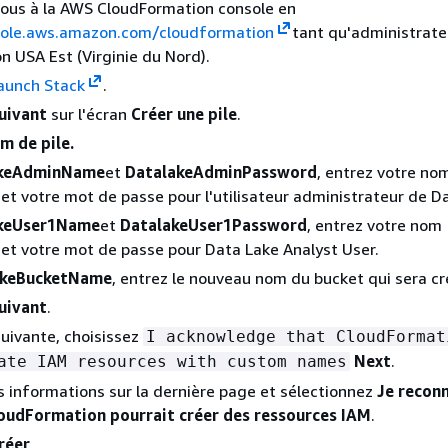
ous à la AWS CloudFormation console en
sole.aws.amazon.com/cloudformation
tant qu'administrate
on USA Est (Virginie du Nord).
aunch Stack
.
uivant
sur l'écran
Créer une pile
.
m de pile.
akeAdminName
et
DatalakeAdminPassword
, entrez votre no
r et votre mot de passe pour l'utilisateur administrateur de D
keUser1Name
et
DatalakeUser1Password
, entrez votre nom
r et votre mot de passe pour Data Lake Analyst User.
keBucketName
, entrez le nouveau nom du bucket qui sera cr
uivant
.
suivante, choisissez
I acknowledge that CloudFormat
Next
.
ate IAM resources with custom names
s informations sur la dernière page et sélectionnez
Je recon
oudFormation pourrait créer des ressources IAM
.
réer
.