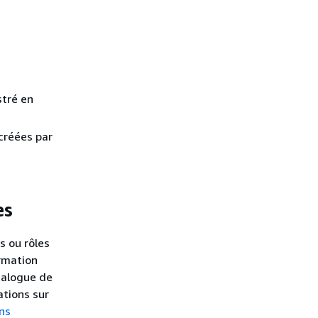
stré en
créées par
es
s ou rôles
rmation
talogue de
ations sur
ns