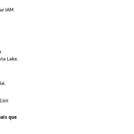
ur IAM
m
ata Lake.
éé.
ion
nais que