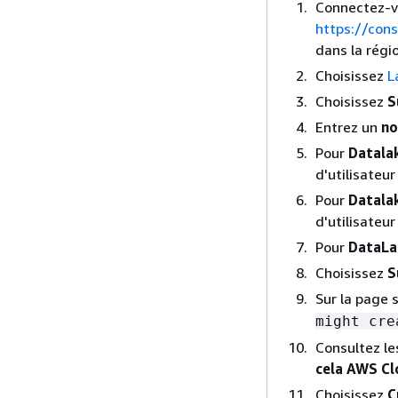
Connectez-v
https://con
dans la régi
Choisissez
L
Choisissez
S
Entrez un
no
Pour
Datal
d'utilisateu
Pour
Datala
d'utilisateu
Pour
DataLa
Choisissez
S
Sur la page 
might cre
Consultez le
cela AWS Cl
Choisissez
C