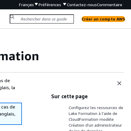
Français
Préférences
Contactez-nous
Commentaire
Créer un compte AWS
rmation
as de
lais, la
Sur cette page
 cas de
Configurez les ressources de
anglais,
Lake Formation à l'aide de
CloudFormation modèle
Création d'un administrateur
de lac de données