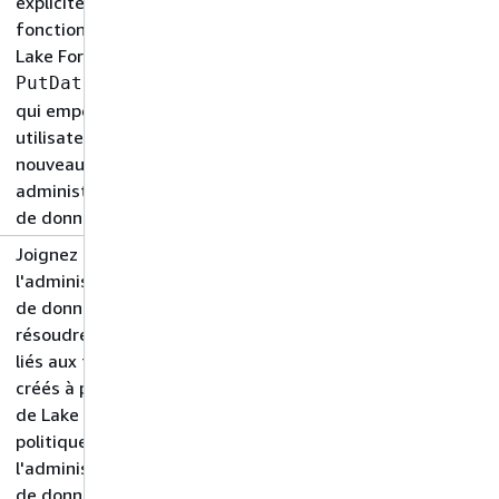
explicite du
fonctionnement de l'API
Lake Formation,
PutDataLakeSetting
qui empêche les
utilisateurs de créer de
nouveaux
administrateurs de lacs
de données.
Joignez ces politiques si
l'administrateur du lac
de données doit
résoudre les problèmes
liés aux flux de travail
créés à partir des plans
de Lake Formation. Ces
politiques permettent à
l'administrateur du lac
de données de