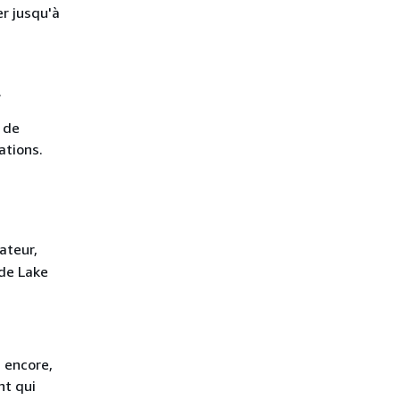
r jusqu'à
.
 de
ations.
sateur,
 de Lake
s encore,
nt qui