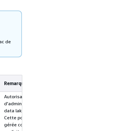
ac de
Remarques
Autorisations
d'administrateur de
data lake de base.
Cette politique AWS
gérée contient un refus