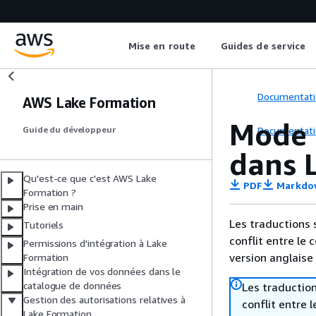
Mise en route
Guides de service
Documentati
AWS Lake Formation
Mode 
Documentati
Guide du développeur
dans 
Qu'est-ce que c'est AWS Lake
PDF
Markdo
Formation ?
Prise en main
Les traductions 
Tutoriels
conflit entre le 
Permissions d'intégration à Lake
version anglaise
Formation
Intégration de vos données dans le
catalogue de données
Les traduction
Gestion des autorisations relatives à
conflit entre 
Lake Formation