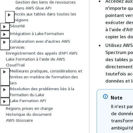
Accédez aux
Gestion des liens de ressources
n'importe qu
dans AWS Glue API
Accès aux tables dans toutes les
pointant ver
régions
exécuter des
Sécurité
à l'aide d'A
Intégration à Lake Formation
copier les d
Collaboration avec d'autres AWS
Utilisez AWS
services
Spectrum po
Enregistrement des appels d'API AWS
des tables p
Lake Formation à l'aide de AWS
CloudTrail
directement 
Meilleures pratiques, considérations et
toutefois ac
limites en matière de formation des
données et l
lacs
Résolution des problèmes liés à la
formation du Lake
Note
Lake Formation API
Il n'est p
Régions prises en charge
de donnée
Historique du document
transform
AWS Glossaire
ambiguïté