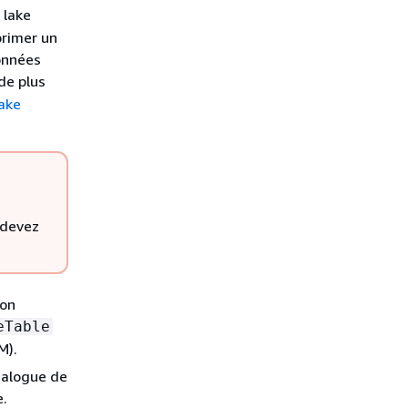
 lake
primer un
données
 de plus
ake
s devez
ion
eTable
M).
talogue de
e.