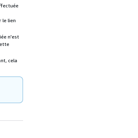
effectuée
le lien
iée n'est
cette
nt, cela