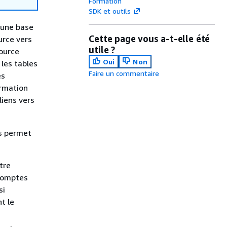
Formation
SDK et outils
 une base
Cette page vous a-t-elle été
urce vers
utile ?
source
Oui
Non
 les tables
Faire un commentaire
es
ormation
liens vers
us permet
tre
 comptes
si
t le