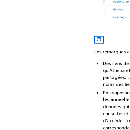
Les remarques et 
Des liens de
qu'Athena et
partagées. L
noms des lie
En supposan
les nouvell
données qui l
consulter et
d'accéder à 
correspondan