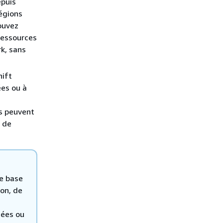
epuis
égions
ouvez
ressources
k, sans
hift
es ou à
ls peuvent
s de
ne base
on, de
nées ou