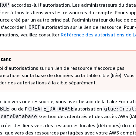
accordez-lui l'autorisation. Les administrateurs du data
ROP
der à tous les liens vers les ressources du compte. Pour sup
ource créé par un autre principal, l'administrateur du lac de 
s'accorder l'
autorisation sur le lien de ressource. Pour
DROP
mations, veuillez consulter
Référence des autorisations de L
tant
oi d'autorisations sur un lien de ressource n'accorde pas
risations sur la base de données ou la table cible (liée). Vou
der des autorisations à la cible séparément.
n lien vers une ressource, vous avez besoin de la Lake Format
ou de l'
autorisation
BLE
CREATE_DATABASE
glue:Creat
Gestion des identités et des accès AWS (IA
reateDatabase
créer des liens vers des ressources locales (détenues) du ca
si que vers des ressources partagées avec votre AWS compt