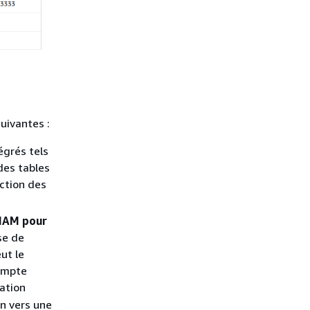
suivantes :
égrés tels
des tables
ction des
 IAM pour
se de
ut le
compte
ation
n vers une