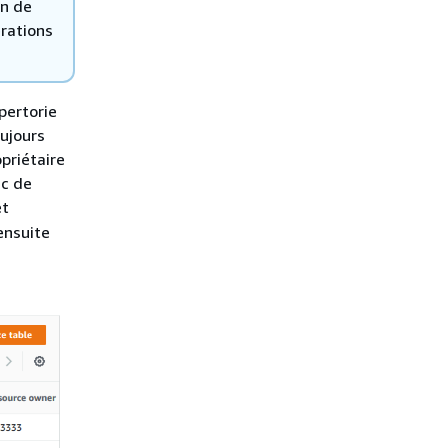
en de
érations
pertorie
oujours
opriétaire
ac de
t
ensuite