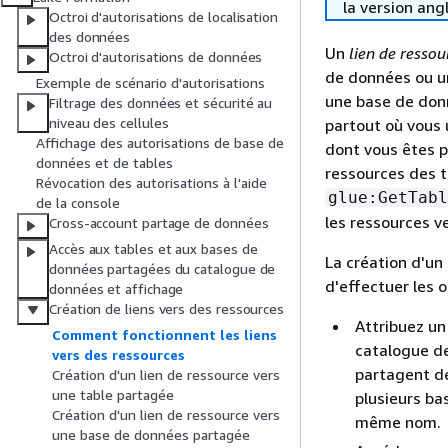
la version ang
Octroi d'autorisations de localisation
des données
Un
lien de ressou
Octroi d'autorisations de données
de données ou un
Exemple de scénario d'autorisations
une base de donn
Filtrage des données et sécurité au
niveau des cellules
partout où vous 
Affichage des autorisations de base de
dont vous êtes pr
données et de tables
ressources des t
Révocation des autorisations à l'aide
glue:GetTabl
de la console
les ressources v
Cross-account partage de données
Accès aux tables et aux bases de
La création d'un
données partagées du catalogue de
d'effectuer les 
données et affichage
Création de liens vers des ressources
Attribuez un
Comment fonctionnent les liens
catalogue de
vers des ressources
partagent d
Création d'un lien de ressource vers
une table partagée
plusieurs ba
Création d'un lien de ressource vers
même nom.
une base de données partagée