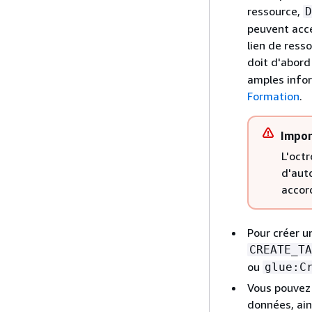
ressource,
D
peuvent accé
lien de ress
doit d'abord 
amples infor
Formation
.
Impor
L'octr
d'auto
accor
Pour créer u
CREATE_TA
ou
glue:C
Vous pouvez 
données, ain