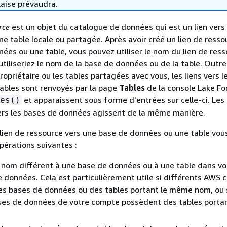
laise prévaudra.
rce
est un objet du catalogue de données qui est un lien vers
e table locale ou partagée. Après avoir créé un lien de resso
ées ou une table, vous pouvez utiliser le nom du lien de res
utiliseriez le nom de la base de données ou de la table. Outre
opriétaire ou les tables partagées avec vous, les liens vers l
ables sont renvoyés par la page
Tables
de la console Lake F
et apparaissent sous forme d'entrées sur celle-ci. Les 
es()
ers les bases de données agissent de la même manière.
 lien de ressource vers une base de données ou une table vo
opérations suivantes :
 nom différent à une base de données ou à une table dans vo
 données. Cela est particulièrement utile si différents AWS
es bases de données ou des tables portant le même nom, ou 
ses de données de votre compte possèdent des tables portan