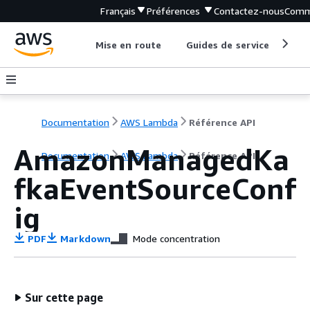
Français
Préférences
Contactez-nous
Comm
Mise en route
Guides de service
Out
Documentation
AWS Lambda
Référence API
AmazonManagedKa
Documentation
AWS Lambda
Référence API
fkaEventSourceConf
ig
PDF
Markdown
Mode concentration
Sur cette page