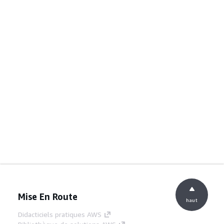
Mise En Route
haut
Didacticiels pratiques AWS