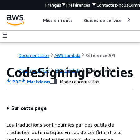
Français
Préférences
Contactez-nous
Comm
Mise en route
Guides de service
Out
Documentation
AWS Lambda
Référence API
CodeSigningPolicies
Documentation
AWS Lambda
Référence API
PDF
Markdown
Mode concentration
Sur cette page
Les traductions sont fournies par des outils de
traduction automatique. En cas de conflit entre le
contenu d'une traduction et celui de la version