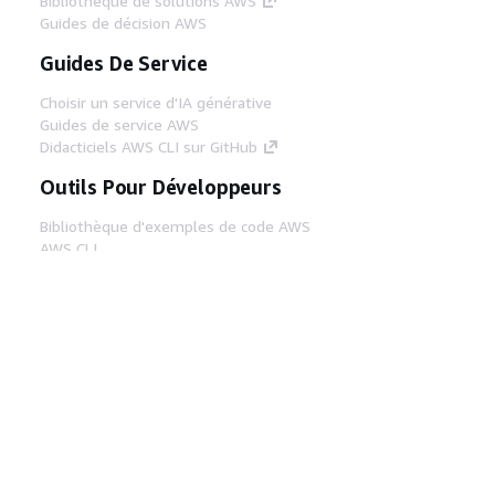
Bibliothèque de solutions AWS
Guides de décision AWS
Guides De Service
Choisir un service d'IA générative
Guides de service AWS
Didacticiels AWS CLI sur GitHub
Outils Pour Développeurs
Bibliothèque d'exemples de code AWS
AWS CLI
Centre de créateur AWS
Blog sur les outils AWS pour les
développeurs
Liens Utiles
Téléchargez les documents du serveur MCP
AWS
Connectez-vous à la console AWS
AWS re:Post