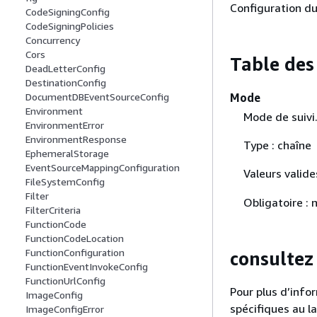
Configuration du
CodeSigningConfig
CodeSigningPolicies
Concurrency
Cors
Table des
DeadLetterConfig
DestinationConfig
Mode
DocumentDBEventSourceConfig
Environment
Mode de suivi
EnvironmentError
EnvironmentResponse
Type : chaîne
EphemeralStorage
EventSourceMappingConfiguration
Valeurs valide
FileSystemConfig
Filter
Obligatoire : 
FilterCriteria
FunctionCode
FunctionCodeLocation
FunctionConfiguration
consultez
FunctionEventInvokeConfig
FunctionUrlConfig
Pour plus d’infor
ImageConfig
spécifiques au l
ImageConfigError