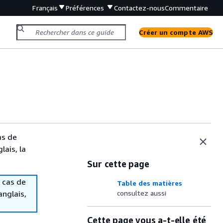
Français
Préférences
Contactez-nous
Commentaire
Créer un compte AWS
as de
lais, la
Sur cette page
 cas de
Table des matières
anglais,
consultez aussi
Cette page vous a-t-elle été