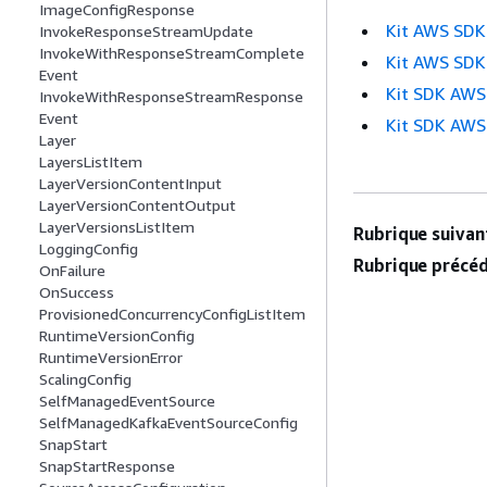
ImageConfigResponse
Kit AWS SDK
InvokeResponseStreamUpdate
InvokeWithResponseStreamComplete
Kit AWS SDK
Event
Kit SDK AWS
InvokeWithResponseStreamResponse
Event
Kit SDK AWS
Layer
LayersListItem
LayerVersionContentInput
LayerVersionContentOutput
LayerVersionsListItem
Rubrique suivant
LoggingConfig
Rubrique précéd
OnFailure
OnSuccess
ProvisionedConcurrencyConfigListItem
RuntimeVersionConfig
RuntimeVersionError
ScalingConfig
SelfManagedEventSource
SelfManagedKafkaEventSourceConfig
SnapStart
SnapStartResponse