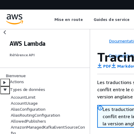
Mise en route
Guides de service
Documentati
AWS Lambda
Traci
Documentati
Référence API
PDF
Markdo
Bienvenue
Actions
Les traductions 
conflit entre le 
Types de données
version anglaise
AccountLimit
AccountUsage
Les traduction
AliasConfiguration
AliasRoutingConfiguration
conflit entre 
AllowedPublishers
la version ang
AmazonManagedKafkaEventSourceCon
fig