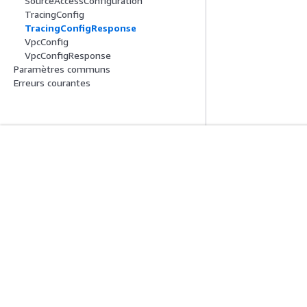
SourceAccessConfiguration
TracingConfig
TracingConfigResponse
VpcConfig
VpcConfigResponse
Paramètres communs
Erreurs courantes
Mise En Route
Guides De Se
Didacticiels pratiques AWS
Choisir un service
Bibliothèque de solutions AWS
Guides de servic
Guides de décision AWS
Didacticiels AWS 
Confidentialité
Conditions d'utilisation du site
Préférences de coo