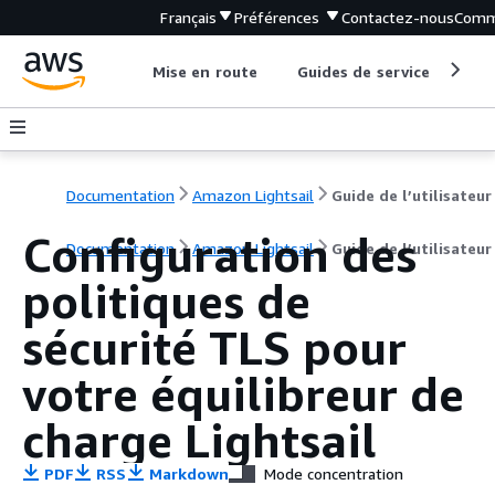
Français
Préférences
Contactez-nous
Comm
Mise en route
Guides de service
Out
Documentation
Amazon Lightsail
Guide de l’utilisateur
Configuration des
Documentation
Amazon Lightsail
Guide de l’utilisateur
politiques de
sécurité TLS pour
votre équilibreur de
charge Lightsail
PDF
RSS
Markdown
Mode concentration